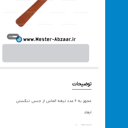
توضیحات
مجهز به ۶ عدد تیغه الماس از جنس تنگستن
ابعاد
۱۳x۲x۱ سانتی‌متر