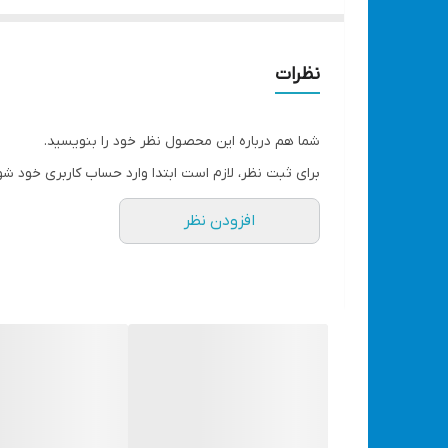
این صفحات مانند هر سنگ دیگری قابلیت بر روی هر دستگا
تکنولوژی برش سریع آلمان
دارای ساختار فیبری
نظرات
قیمت مناسب
صفحه استیل بر دارای ضخامت 1 میلی متر بوده و قطر این صفحه 115 میلی متر می باشد. این محصول دارای کیفیت خوبی نسبت به قیمت است.
شما هم درباره این محصول نظر خود را بنویسید.
قطر شفت: 22.2 میلی متر
برای ثبت نظر، لازم است ابتدا وارد حساب کاربری خود شو
حداکثر سرعت: 80 متر بر ثانیه
افزودن نظر
بیشترین دور: 13300 دور بر دقیقه
تاریخ 2023
جهت خرید به صورت عمده و قیمت مناسب تر، در گزین
تعداد انتخابی در بسته شامل (1 عدد - 5 عدد - 10 عدد - 25 عدد)
مشاهده انواع صفحه سنگ با قیمت مناسب کلیک کن