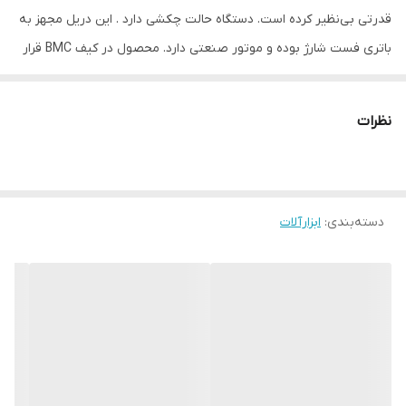
قدرتی بی‌نظیر کرده است. دستگاه حالت چکشی دارد . این دریل مجهز به
باتری فست شارژ بوده و موتور صنعتی دارد. محصول در کیف BMC قرار
داده شده است. این محصول دارای 2 عدد باتری تولید سال جدید است
یکی دیگر از مزایای محصول، دارا بودن تعدادی مته، بکس رابط بکس،
نظرات
سری پیچ گوشتی و سری انعطاف‌پذیر است. یکی از ویژگی‌های محصول
که باعث بالا رفتن کیفیت و گشتاور دستگاه می‌شود، وجود گیربکس 2
حالته و ترک‎‌متر 25 حالته آن است. حداقل سرعت 450 دور بر دقیقه و
دسته‌بندی
:
ابزارآلات
حداکثر سرعت 1500 دور بر دقیقه است. مهم‌ترین حسن این دستگاه،
موتور قدرتمند و حالت چکشی آن است که محصول را از سایر رقبا متمایز
کرده است.
ابعاد
۱۹x۶x۱۶ سانتی‌متر
ویژگی‌های دریل