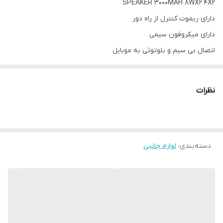
SPEAKER
3000MAH 8WX2 4X2
رادیو
دارد
دارای ریموت کنترل از راه دور
پورت رم و کارت SD
دارد
دارای میکروفون سیمی
اتصال بی سیم و بلوتوثی به موبایل
قدرت توان
دو باند 8 وات
نمایشگر دیجیتال
ابعاد
390 در 160 میلی متر
کارت TF
نظرات
یو اس بی
پورت USB
دارد
BT
پورت AUX
دارد
AUX
رادیو
دسته‌بندی
:
لوازم جانبی
بلوتوث
دارد
رقص نور
تعداد اسپیکر
2 عدد
اکو
استریو
اتصال بی سیم
دارد
دارای دو باند 4 اینچ 8 وات قدرتمند