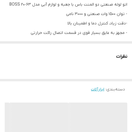
اتو لوله صنعتی دو المنت باس با جعبه و لوازم آبی مدل BOSS 20-63
- توان 1500 وات صنعتی و 3000 نامی
-دقت زیاد، کنترل دما و اطمینان بالا
- مجهز به عایق بسیار قوی در قسمت اتصال راکت حرارتی
- مجهز به سیستم حرارتی پیشرفته با به کارگیری دو المنت قوی مجزا
- مجهز به راکت حرارتی زاپاس جهت انجام جوش یکنواخت در اتصالات
نظرات
لوله ها
- توان الکتریکی بالا جهت ایجاد حرارت متناسب و یکنواخت حین انجام
اتصالات
دسته‌بندی
:
ابزارآلات
- قابلیت تنظیم حرارت تا 300 درجهی سانتیگراد
- ولتاژ: 220 ولت
- دارای 2 کلید روشن و خاموش کردن
- دارای کاربرد صنعتی
انواع لوله قابل استفاده