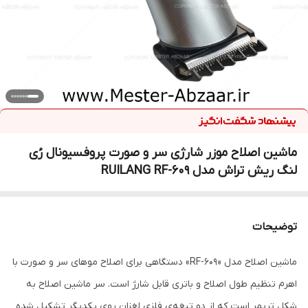
ماشین اصلاح موزر شارژی سر و صورت پروفسیونال رُی
لنگ ریش تراش مدل RUILANG RF-609
توضیحات
ماشین اصلاح مدل «RF-609» دستگاهی برای اصلاح موهای سر و صورت با
اهرم تنظیم طول اصلاح و باتری قابل شارژ است. سر ماشین اصلاح به
شکل تریمر است که از دو تیغه‌ی فلزی لغزان روی یکدیگر تشکیل شده