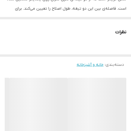
است. فاصله‌ی بین این دو تیغه، طول اصلاح را تعیین می‌کند. برای
تغییر این فاصله یک اهرم چرخان در پشت تیغه کار گذاشته شده است
که با حرکت آن، طول اصلاح از 0.5 تا 2.5 میلی‌متر تغییر می‌کند. از آنجایی
نظرات
که این ماشین اصلاح برای اصلاح موهای سر نیز می‌باشد، به اندازه‌هایی
بیشتر از 2.5 میلی‌متر نیاز است. برای این منظور می‌توان یکی از 5
شانه‌ای که همراه دستگاه ارائه شده است را استفاده کرد. این شانه‌ها به
دسته‌بندی
:
خانه و آشپزخانه
شکل کشویی روی تیغه نصب می‌شوند. طول اصلاح شانه‌ها به ترتیب 8،
10، 14و 16 و 20 میلی‌متر است. انرژی ریش‌تراش از باتری قابل شارژ آن
تأمین می‌شود. مدت‌زمان شارژ کامل باتری 8 ساعت و زمان شارژدهی آن
30 دقیقه است. برای شارژ کردن دستگاه یک کابل شارژ همراه آن ارائه
شده است. آداپتور برق را نمی‌توان مستقیماً به ماشین اصلاح وصل کرد،
بنابراین نمی‌توان به شکل با سیم از دستگاه استفاده کرد. سرعت موتور
دستگاه را توسط دکمه‌ی روی بدنه می‌توان در دو حالت تنظیم کرد.
سرعت متوسط برای موهای صورت با مصرف انرژی کم و سرعت زیاد برای