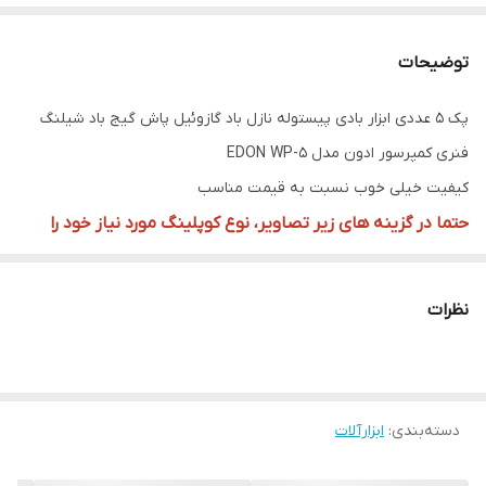
توضیحات
پک 5 عددی ابزار بادی پیستوله نازل باد گازوئیل پاش گیج باد شیلنگ
فنری کمپرسور ادون مدل EDON WP-5
کیفیت خیلی خوب نسبت به قیمت مناسب
حتما در گزینه های زیر تصاویر، نوع کوپلینگ مورد نیاز خود را
انتخاب کنید
توجه داشته باشید که با انتخاب گزینه پنوماتیک معمولی، رابط
نظرات
نری شیلنگ این پک تغییر خواهد کرد
مناسب مصارف خانگی و نیمه صنعتی
با خرید این پک شما تمام ابزار مورد نیاز برای استفاده از کمپرسور باد را
دسته‌بندی
:
ابزارآلات
دارا خواهید بود
شامل: