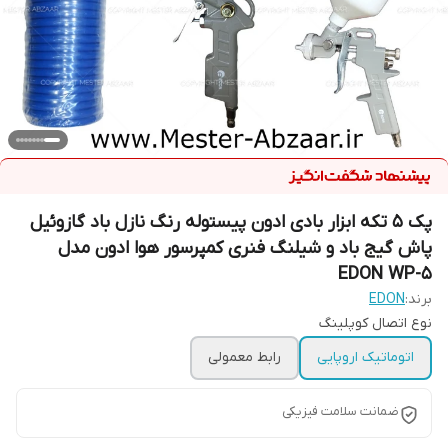
پک 5 تکه ابزار بادی ادون پیستوله رنگ نازل باد گازوئیل
پاش گیج باد و شیلنگ فنری کمپرسور هوا ادون مدل
EDON WP-5
برند:
EDON
نوع اتصال کوپلینگ
اتوماتیک اروپایی
رابط معمولی
ضمانت سلامت فیزیکی