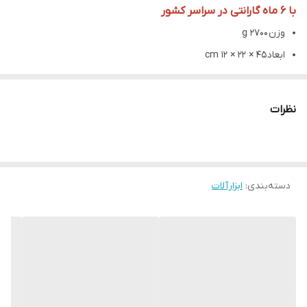
با 6 ماه گارانتی در سراسر کشور
وزن 2700 g
ابعاد 45 × 22 × 12 cm
دبی هوا
85 لیتر در دقیقه
نظرات
شرکت تولید کننده MAKS
کشور سازنده چین (اصلی)
بسفارش ایران
دسته‌بندی
:
ابزارآلات
مشخصات ظاهری
ابعاد
24 × 20 × 9.5 سانتی متر
ساختار بدنه
فولاد ضد زنگ
پلاستیک مواد اولیه درجه یک
مناسب برای
خودرو های 12 ولت
قابل حمل
دارد
دارای فشار سنج