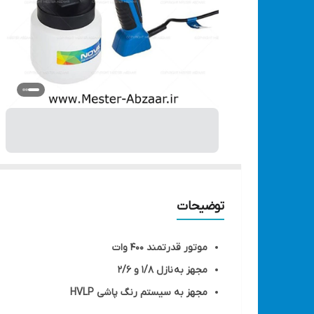
توضیحات
موتور قدرتمند 400 وات
مجهز به نازل 1/8 و 2/6
مجهز به سیستم رنگ پاشی HVLP