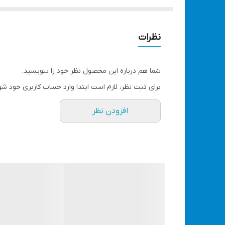
مجهز به سیستم پیشرفته تنظیم پاشش
دارای سیستم تعویض سریع فیلتر هوا
مجهز به سیستم اتصال سریع بدنه جهت سهولت در 
نظرات
12 ماه گارانتی شرکت نوا
دارای الگو های پاششی متنوع
شما هم درباره این محصول نظر خود را بنویسید.
طراحی منحصر به فرد و ارگونومیک در قسمت دسته 
برای ثبت نظر، لازم است ابتدا وارد حساب کاربری خود شو
مجهز به مخزن پلاستیکی بزرگ 800ML
افزودن نظر
دارای قابلیت پاشش رنگ های غلیظ و رقیق
سرعت بالای رنگ کاری
کم صدا و کم لرزش
تولید شده طبق استاندارد های CE و TUV/GS اروپا
مشاهده انواع پیستوله رنگ بادی و برقی کلیک کنید