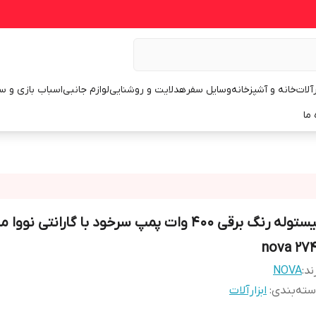
رآلات
خانه و آشپزخانه
وسایل سفر
هدلایت و روشنایی
لوازم جانبی
اسباب بازی و س
 ما
پیستوله رنگ برقی 400 وات پمپ سرخود با گارانتی نوو
nova 274
ند:
NOVA
ته‌بندی
:
ابزارآلات