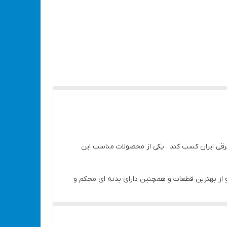
برقی ایران کسب کند . یکی از محصولات مناسب این
غوب و از بهترین قطعات و همچنین دارای بدنه ای محکم و
مینی فرز AG-3090 با استفاده از برق شهری کار می کند و قدرت آن 900 وات است. این دستگاه با استفاده از قدرتی که دارد می تواند در هر دقیقه 11000 دور صفحه را به چرخاند و به خوبی شئ