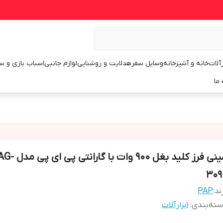
رآلات
خانه و آشپزخانه
وسایل سفر
هدلایت و روشنایی
لوازم جانبی
اسباب بازی و س
 ما
مینی فرز کلید بغل 900
309
ند:
PAP
ته‌بندی
:
ابزارآلات