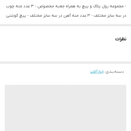
- مجموعه رول پلاک و پیچ به همراه جعبه مخصوص - 3 عدد مته چوب
در سه سایز مختلف - 3 عدد مته آهن در سه سایز مختلف - پیچ گوشتی
الکترونیکی - 2 عدد سر پیچ گوشتی ستاره ای - 5 عدد سر پیچ گوشتی
چهارسو - کمان اره آهن بر به همراه تیغ - پیچ گوشتی الکترونیکی دوسو
نظرات
- 2 عدد سر پیچ گوشتی دوسو - مجموعه 9 عددی سری بکس - 2 عدد
باتری لیتیوم 24ولت - متر 3 متری کریستالی - 1 عدد بکس سر دریلی -
پیچ گوشتی بکس خور - کیف حمل بی ام سی - پیچ گوشتی چهارسو -
دسته‌بندی
:
ابزارآلات
تیغ یدک موکت بری - پیچ گوشتی دوسو - چسب برق مشکی - فازمتر
دیجیتال - دفترچه راهنما - چکش دوشاخ - مته پروانه 16 - مته پروانه 12
- انبر دم باریک - کاتر موکت بر - شارژر آداپتور
سایر مشخصات
- دارای گیربکس دو وضعیتی و تنظیم در دو حالت مختلف - دارای روکش
دسته ضد تعریق از جنس پلاستیک ABS - طراحی ارگونومیک و خوش
دست جهت سولت کار - پوسته محکم و مقاوم از جنس پی وی سی -