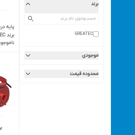
برند
پایه در
GREATEC
برند GREATEC مدل GTDS100
ناموجود
موجودی
محدوده قیمت