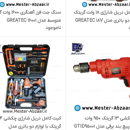
کیت کامل دریل شارژی 18 ولت گریتک
سنگ جت فرز آهنگری 
با لوازم دو باتری مدل GREATEC 18V
متوسط مدل GREATEC 16001
ناموجود
FO
دریل چکشی 13 گریتک 950 وات
چ بند برقی مدل GTID95001
گریتک با لوازم دو باتری مدل