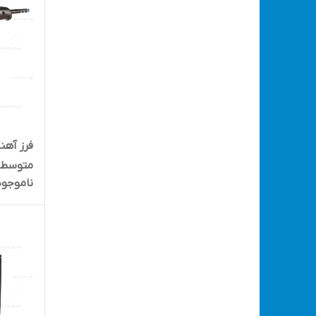
ناموجود
G18003