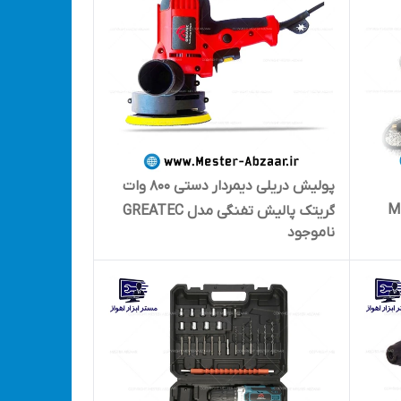
پولیش دریلی دیمردار دستی 800 وات
م مدل MMA-
گریتک پالیش تفنگی مدل GREATEC
ناموجود
800W polisher