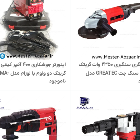
فرز آهنگری سنگبری 2350 وات گریتک
اینورتر جوشکاری ۴۰۰ آمپر کیفی
متوسط سنگ جت GREATEC مدل
گریتک دو ولوم با لوزا
ناموجود
GTA
400BP تکنولوژی ژاپن GREATEC