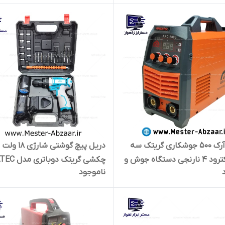
اینورتر آرک 500 جوشکاری گریتک سه
دریل پیچ گوشتی شارژی 18 ولت
ولوم الکترود 4 نارنجی دستگاه جوش و
چکشی گریتک دو
ناموجود
موتور جوش مدل GREATEC ARC-
18001