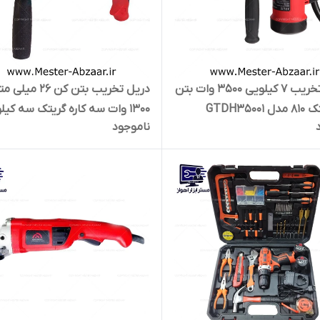
چکش تخریب 7 کیلویی 3500 وات بتن
دریل تخریب بتن کن 26 می
کن گریتک 810 مدل GTDH35001
1300 وات سه کاره گریتک سه کیل
ناموجود
GR
لیسانس ژاپن مدل GREATEC
GTRH13001