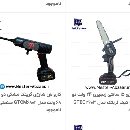
ناموجود
GREATEC 24V 1858 FOOL KIT
اره شارژی 15 سانتی زنجیری 24 ولت دو
کارواش شارژی گریتک مشکی دو ب
باتری با کیف گریتک مدل GTBC3603
68 ولت مدل GTCM6802 صنعت
ناموجود
GR
خانگی