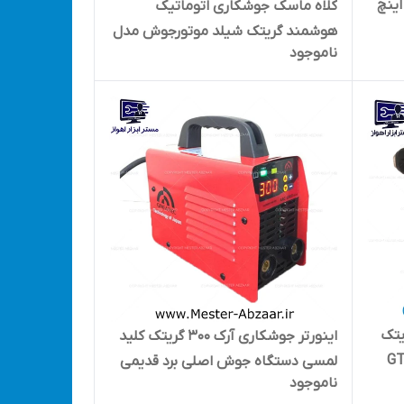
یل مینی فرز به اره زنجیری 12 اینچ
کلاه ماسک جوشکاری اتوماتیک
هوشمند گریتک شیلد موتورجوش مدل
ناموجود
GREATEC GTS.001
مات گریتک
اینورتر جوشکاری آرک 300 گریتک کلید
لمسی دستگاه جوش اصلی برد قدیمی
ناموجود
موتورجوش مدل GREATEC ARC-