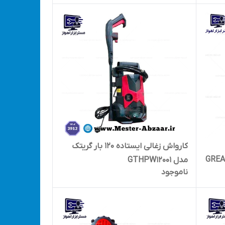
300D mini
کارواش زغالی ایستاده 120 بار گریتک
باتری مدل GREATEC
مدل GTHPW12001
ناموجود