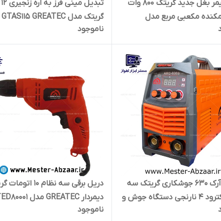
بلوور دیمر بغل جدید گریتک 800 وات
تبد
کنده مکعبی مربع مدل
گریتک مدل GTAS115 GREATEC
ناموجود
GREATEC GT
اینورتر آرک 630 جوشکاری گریتک سه
دریل برقی سه نظام 10 اتو
ولوم الکترود 4 نارنجی دستگاه جوش و
دیمردار GREATEC مدل GTED80001
ناموجود
موتور جوش مدل GREATEC ARC-