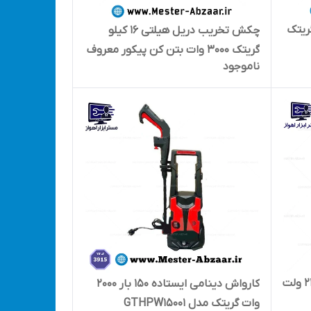
1600 وات گریتک
چکش تخریب دریل هیلتی 16 کیلو
گریتک 3000 وات بتن کن پیکور معروف
ناموجود
به 17 و 19 کیلو مدل GREATEC GT
DH15001
کیت کامل دریل شارژی چکشی 24 ولت
کارواش دینامی ایستاده 150 بار 2000
وات گریتک مدل GTHPW15001