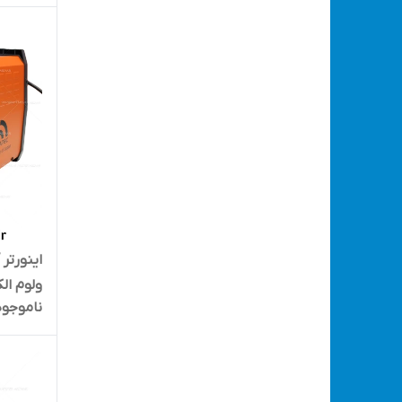
630S
ناموجود
500S