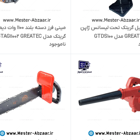
یل گریتک تحت لیسانس ژاپن
مینی فرز دسته بلند 1100 
گریتک مدل GTAG11002 GREATEC
ناموجود