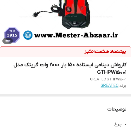
کارواش دینامی ایستاده 150 بار 2000 وات گریتک مدل
GTHPW15001
GREATEC GTHPW15001
برند:
GREATEC
توضیحات
چرخ