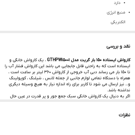
دارد
منبع انرژی
الکتریکی
قدرت فشار آب
150 بار
نقد و بررسی
منبع تغذیه
کارواش ایستاده 150 بار گریت مدل GTHPW15001
، یک کارواش خانگی و
برق
ایستاده است که به راحتی قابل جابجایی می باشد این کارواش فشار آب را
فشارسنج
تا 150 بار می رساند دبی آب خروجی از کارواش 360 لیتر بر ساعت است ،
همراه با دستگاه تمامی لوازم جانبی از جمله لانس ، شیلنگ ، کوپولینگ
دارد
و... نیز ارسال می شود تا کاربر برای راه اندازه نیاز به هیچ وسیله دیگری
محافظت حرارتی
نداشته باشد.
اگر به دنیال یک کارواش خانگی سبک جمع جور و پر قدرت در عین حال
✔
مقرون به صرفه هستید مستر ابزار این محصول را به شما پیشنهاد
میدهد.
شلنگ
نظرات
دارد
مقاومت در برابر آب