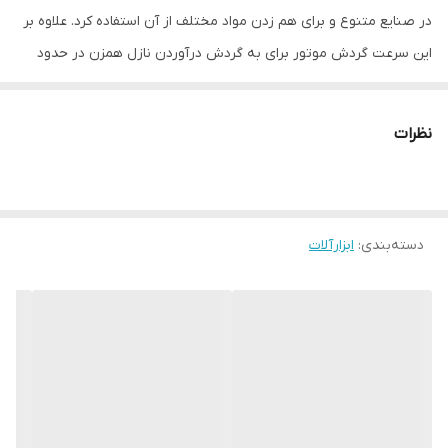
در صنایع متنوع و برای هم زدن مواد مختلف از آن استفاده کرد. علاوه بر
این سرعت گردش موتور برای به گردش درآوردن نازل همزن در حدود
250 تا 1080 دور در دقیقه می باشد.
قابلیت کنترل سرعت
نظرات
دارد
مناسب برای
هم زدن انواع مواد شیمیایی، غذایی و...
توان
دسته‌بندی
:
ابزارآلات
1600 وات
دستگیره
✔
منبع تغذیه
برق
سیستم گردش