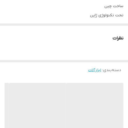
ساخت چین
تحت تکنولوژی ژاپن
محصولی جهت محافظت از صورت و چشم ها در برابر گازهای ناشی از
جوشکاری و همچنین برق زدگی چشمان استفاده خواهد شد.
کلاه ماسک
نظرات
جوشکاری درجه یک گریتک
با کیفیت و قیمت مناسب را می توانید از این
قسمت به صورت دست اول خرید کنید.
تنظیم نمودن با استفاده از ولوم
دسته‌بندی
:
ابزارآلات
قابلیت استفاده در جوشکاری
محافظت چشمان در برابر برق زدگی
محافظت صورت در برابر گازهای آلوده جوشکاری
قابلیت قرار گرفتن بروی سر بدون نگهداری
قابلیت محکم کردن
همواره تنظیم نمودن محصول در حفظ و شرایط استفاده بسیار کاربردی
می باشد. نوع اتوماتیک کار را برای جوشکاری بسیار راحت وسریع انجام