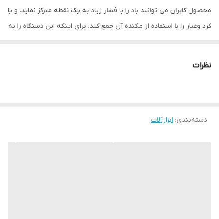
محصول کابران می توانند باد را با فشار زیاد به یک نقطه مترکز نماید، و یا
کرد وغبار را با استفاده از مکنده آن جمع کند. برای اینکه این دستگاه را به
یک مکنده تبدیل کنید فقط کافسیت که یک قطعه پلاستکی را به
دستگاه وصل نمایید و سپس کیسه جمع آوری زباله که برای این دمنده و
نظرات
مکنده در نظر کرفته شد است را به آن وصل کنید، تا در صورت نیاز به
یک جارو تبدیل شود.
دسته‌بندی
:
ابزارآلات
سرعت چرخش این مدل 16000 دور بر دقیقه که قادر است در زمان یک
دقیقه 2.3 متر مکعب هوا به بیرون پرتاپ کند. دستگاه دمنده معکوس
دستگاه جاروبرقی عمل می‌کند و با مکش باد توسط موتور باد با سرعتی
متناسب با تنظیمات و توانایی دستگاه به قسمت خروجی پرتاب می‌گردد.
این همراه با دمنده و مکنده (بلوور) گریتک مدل GTED90001 کیسه گرد و
غبار، ذغال اضافی، دفترچه راهنما و خرطومی پلاستیکی ارسال می کند.