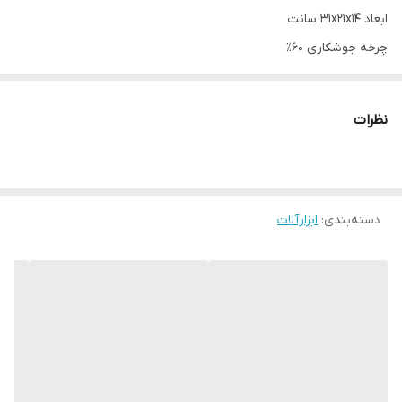
ابعاد ۳۱x۲۱x۱۴ سانت
چرخه جوشکاری ۶۰٪
جوش قوس الکتریکی SMAW
قابلیت جوش الکترود ۲.۵ و ۳
نظرات
ساخت چین
کیفیت عالی
اقلام همراه:
دسته‌بندی
:
ابزارآلات
کابل جوش و اتصال، انبر جوش و اتصال، ماسک جوشکاری، فرچه و
چکش، دفترچه راهنما
سایر مشخصات:
دارای دو صفحه نمایش
تک فاز
دو ولوم
دارای محافظت حرارتی