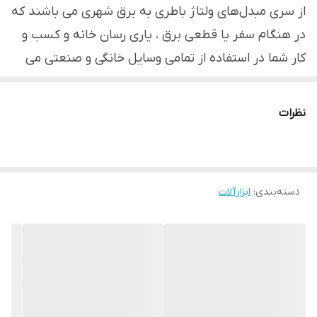
از سری مبدل‌های ولتاژ باطری به برق شهری می باشند که
در هنگام سفر یا قطعی برق ، یاری رسان خانه و کسب و
کار شما در استفاده از تمامی وسایل خانگی و صنعتی می
باشند. وظیفه اصلی این مبدل، تبدیل برق جریان DC به
برق جریان AC می باشد. در اغلب موارد دامنه ولتاژ جریان
نظرات
مستقیم پایین و دامنه ولتاژ جریان متناوب در حدود برق
شهری یا 220 ولت است. به این دستگاه، راه انداز نرم
موتور نیز می گویند. این محصول دارای خروجی ثابت 220
دسته‌بندی
:
ابزارآلات
ولت با فرکانس 50 هرتز به صورت دائم کار می باشد. این
مبدل دارای حفاظت چهارگانه در صورت بروز افزایش ولتاژ
،کاهش ولتاژ ، افزایش نامتعارف توان خروجی و نیز
افزایش دما می باشد. توان نامی ذکر شده توان پیک
استارت برای لوازم موتوری بوده و به‌صورت دایم کار تا توان
600 وات در این سری در دسترس میباشد. برخی ویژگی