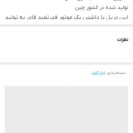
تولید شده در کشور چین
این دریل با داشتن یک موتور قدرتمند قادر به تولید
حداکثر دور موتور 1500 دور بر دقیقه می‌باشد که
بوسیله تورکمتر 1+23 حالته و کلید تنظیم سرعت دو
نظرات
حالته، کاربران قادر به تنظیم و استفاده از این ابزار
مطابق نیازهای خود می‌باشند.
دارای دو باتری لیتیومی 36 ولتی می‌باشد که همراه
دسته‌بندی
:
ابزارآلات
یک عدد شارژر فوق سریع بوده
ارسال به تمام نقاط ایران
✔ (موتور این محصول براشلس و تحت لیسانس
آلمان است)
دریل شارژی موتور براشلس مارک ماکیتا
ساخت چین