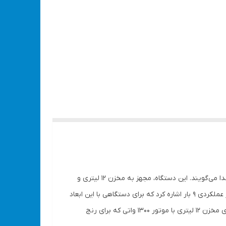
کمپرسور باد 12L اینتیمکس، به خاطر طراحی به روز در قسمت پمپ آن، فوق‌العاده کم‌صدا بوده و به همین دلیل به آن سایلنت یا بی‌صدا می‌گویند. این دستگاه، مجهز به مخزن 12 لیتری و
موتور القایی 1300وات است و توان بالایی را جهت کار به صورت مداوم ایجاد می‌کند. از دیگر ویژگی‌های این کمپرسور باد می‌توان به فشار عملکردی 9 بار اشاره کرد که برای دستگاهی با این ابعاد
بسیار قابل توجه است. دبی خروجی هوای این کمپرسور 45 لیتر بر دقیقه و سرعت چرخش موتور آن 2850 دور بر دقیقه می باشد. - دارای مخزن 12 لیتری با موتور 1300 واتی که برای رنج