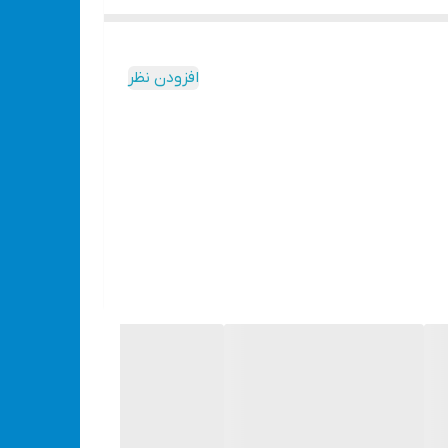
ر گرد و غبار را دارد . از دیگر ویژگی های این دستگاه
13m آچاری اشاره کرد
افزودن نظر