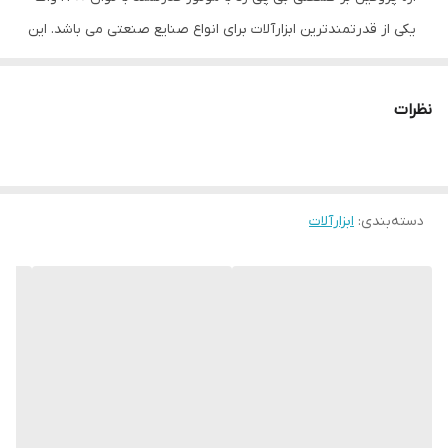
یکی از قدرتمندترین ابزارآلات برای انواع صنایع صنعتی می باشد. این
ابزار برقی با سرعت چرخش تیغه حالت آزاد 3800 دور بر دقیقه انواع
سطوح را به راحتی برش و شکل می دهد. سایز صفحه برش این اره
نظرات
پرفیل بر 355 میلی متری می باشد. اره پروفیل بر 2400 وات BPZ مجهز
به گیربکس صنعتی است، که در افزایش طول عمر و کارایی اره تاثیر
بسزایی دارد. از مزیت های این ابزار می توان به جنس بدنه و پوسته
دسته‌بندی
:
ابزارآلات
فولادی ضد زنگ، صفحه ثابت، محافظ متحرک مستحکم اشاره کرد.
پروفیل برها برای برش های زاویه ای (مستطیل، مربع، گرد، دایره ای
و…) یک گونیا دارند که به همین جهت برش های زاویه دار راحت تر
انجام می شوند. گونیا این پروفیل بر از نوع گونیای قابل تنظیم 45
درجه از راست با سه موقعیت می باشد.
ویژگی
کم صدا
وزن