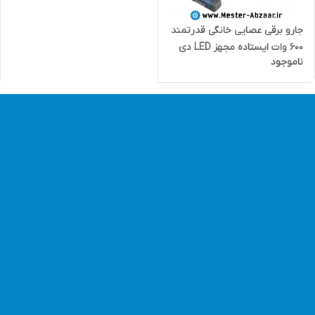
جارو برقی عصایی خانگی قدرتمند
600 وات ایستاده مجهز LED دی
ناموجود
اس پی DSP مدل KD2040