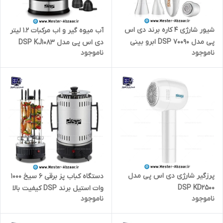
شیور شارژی 4 کاره برند دی اس
آب میوه گیر و اب مرکبات 1.2 لیتر
پی مدل DSP 70090 ابرو بینی
دی اس پی مدل DSP KJ1083
ناموجود
ناموجود
گوش موبر فیس موکن بدن
پرتقال لیمو و...
پرزگیر شارژی دی اس پی مدل
دستگاه کباب پز برقی 6 سیخ 1000
DSP KD2500
وات استیل برند DSP کیفیت بالا
ناموجود
ناموجود
مدل DSP KB4008