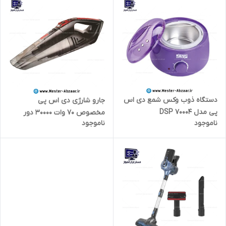
دستگاه ذوب وکس شمع دی اس
جارو شارژی دی اس پی
پی مدل DSP 70004
مخصوص 70 وات 30000 دور
ناموجود
ناموجود
ماشین مسافرت DSP KD-2032