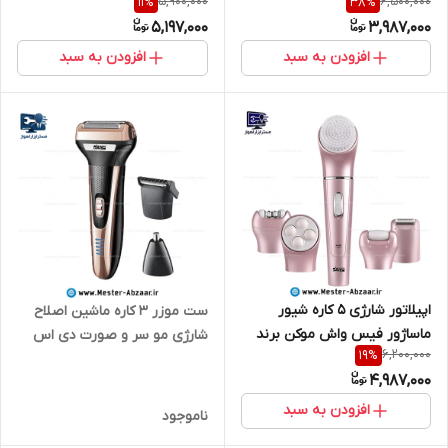
5,900,000
6,500,000
11
%
38
%
بدنه جدید مدل KK1144 دماسنج
اس پی مدل 90642A ریش تراش
5,197,000
3,987,000
طلایی
افزودن به سبد
افزودن به سبد
اپیلاتور شارژی 5 کاره شیور
ست موزر 3 کاره ماشین اصلاح
ماساژور فیس واش موکن برند
شارژی مو سر و صورت دی اس
6,200,000
19
%
دی اس پی مدل DSP 70153
پی مدل DSP 60090 خط زن
4,987,000
سنگ پا
شیور ریش تراش و شیور بینی
افزودن به سبد
ناموجود