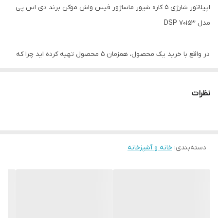
اپیلاتور شارژی 5 کاره شیور ماساژور فیس واش موکن برند دی اس پی
مدل DSP 70153
در واقع با خرید یک محصول، همزمان 5 محصول تهیه کرده اید چرا که
این دستگاه تمام نیاز های شما برای مصارف آرایشی و مراقبت پوست و
بهداشتی را برای شما برطرف میسازد
نظرات
ولتاژ آدابتور:
220-240
ولت/توان: 2
وات
/ ظرفیت
دسته‌بندی
:
خانه و آشپزخانه
باتری: 450
میلی آمپر
ساعت
/زمان شارژ
اولیه: 2-3
ساعت
/زمان کار: 30
دقیقه