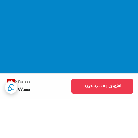
6,200,000
19
%
افزودن به سبد خرید
4,987,000