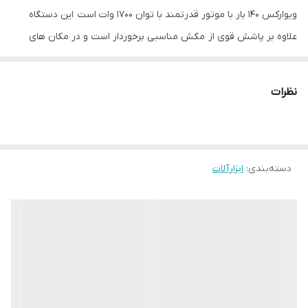
ویوارکس 140 بار با موتور قدرتمند با توان 1700 وات است این دستگاه
علاوه بر پاشش قوی از مکش مناسبی برخوردار است و در مکان های
فاقد آب شهری با استفاده از حداقل آب (سطل) نیز قابل استفاده است .
بسیار با کیفیت و دارای گارانتی معتبر در سراسر کشور
نظرات
ویژگی محصول
توجه ،محصول فوق همراه با شیلنگ روکش‌دار فشار قوی عرضه می شود
،شلینگ های فشار قوی قیمت بالایی در بازار دارند و با شیلنگ های
دسته‌بندی
:
ابزارآلات
معمولی از نظر کیفیت و قیمت بسیار متفاوت هستند .
برند ویوارکس
ساخت چین با کیفیت
✅توان موتور
1700 وات
✅حداکثر دبی آب
7 L/min