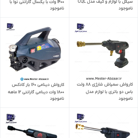
سیکل با لوازم و کیف مدل CQL
1400 وات با یکسال گارانتی نوا با
ناموجود
ناموجود
498
لوازم نووا مدل NOVA 4100
کارواش سمپاش شارژی 88 ولت
کارواش دینامی 160 بار کادکس
باس دو باتری با لوازم مدل
1800 وات دینامی گارانتی 12 ماهه
ناموجود
ناموجود
BOSS 88VF
با لوازم برند KADEX K33160