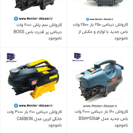
کارواش دینامی 250 بار 2500 وات
کارواش سم پاش 2000 وات
باس جدید با لوازم و مکش از
دینامی پر قدرت باس BOSS
ناموجود
ناموجود
سطل مدل BOSS BS123YH125-1
مدل پر فشار خانگی BS2050
همراه با شیلنگ فشار قوی
تکنولژی آلمان
کارواش 160 بار دینامی 2000 وات
کارواش دینامی 200 بار 3000 وات
باس جدید مدل BS123SX154
خانگی کربن مدل CARBON
ناموجود
ناموجود
BOSS
3000W