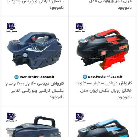
میلی لیتر ویوارکس مدل
یکسال گارانتی ویوارکس جدید با
ناموجود
ناموجود
VR0750-FB VIVAREX فوم و
لانس بلند و کف پاش مدل
کفپاش
VIVAREX VR7160-PW
کارواش دینامی 200 بار 3000 وات
کارواش دینامی 140 بار 2000 وات با
خانگی رویال مکس ایران مدل
یکسال گارانتی ویوارکس القایی
ناموجود
ناموجود
ROYALMAX Rm-3000W
مدل VIVAREX VR6140-PW