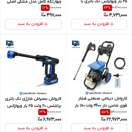
25 بار ویوارکس تک باتری با
چهارتکه کامل مدل مشکی اصلی
600,000
6,300,000
17
%
24
%
گارانتی و لوازم کامل VIVAREX
LH GAOYASHUIQIANG JET
497,000
4,731,000
VR2425V2-PW
افزودن به سبد
افزودن به سبد
کارواش دینامی صنعتی فشار
کارواش سمپاش شارژی تک باتری
قوی شاسی دار 2400 وات 180 بار
براشلس 20 ولت 25 بار ویوارکس
9,000,000
54,000,000
22
%
57
%
ویوارکس گارانتی یک ساله مدل
با گارانتی و لوازم کامل VIVAREX
6,973,000
22,973,000
VIVAREX VR7180-PW
VR2025-PW
افزودن به سبد
افزودن به سبد