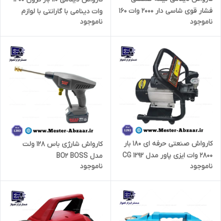
فشار قوی شاسی دار 2000 وات 160
وات دینامی با گارانتی با لوازم
ناموجود
ناموجود
بار ویوارکس گارانتی یک ساله
برند CROWN CT42056‎
مدل VIVAREX VR8160-PW
کارواش صنعتی حرفه ای 180 بار
کارواش شارژی باس 128 ولت
2800 وات ایزی پاور مدل CG 1292
مدل BO2 BOSS
ناموجود
ناموجود