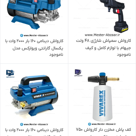
کارواش سمپاش شارژی 48 ولت
کارواش دینامی 160 بار 2000 وات با
جیهام با لوازم کامل و کیف
یکسال گارانتی ویوارکس مدل
ناموجود
ناموجود
سامسونتی و باتری مدل JIHAM
VIVAREX VR7160-PW
48W
کف پاش مخزن دار کارواش 750
کارواش دینامی 160 بار 2000 وات با