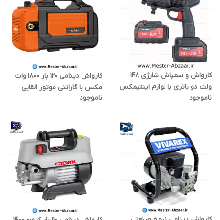
کارواش و سمپاش شارژی 148
کارواش دینامی 120 بار 1800 وات
ولت دو باتری با لوازم اینتیمکس
مکس با گارانتی موتور القایی
ناموجود
ناموجود
مدل INTIMAX 0431
مدل MAKS CW1
کارواش دینامی نیمه صنعتی
کارواش دینامی 110 بار کرون 1400