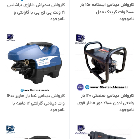
کارواش دینامی ایستاده 150 بار
کارواش سمپاش شارژی براشلس
2000 وات گریتک مدل
21 ولت پی ای پی با گارانتی و
ناموجود
ناموجود
GTHPW15001
لوازم کامل PAP BC-2155
کارواش دینامی صنعتی 120 بار
کارواش دینامی 105 بار هاربر 1400
واقعی ادون 2800 دور فشار قوی
وات دینامی گارانتی 12 ماهه با
ناموجود
ناموجود
مدل ED 1508K 1.8
لوازم برند هاربور HARBOUR
H105I