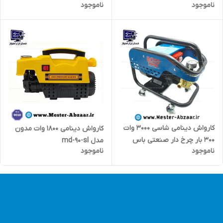
ناموجود
ناموجود
برند ROKSER 8100‎
پاش سمپاش مدل GENESISS 2
IN 1
کارواش دینامی شاسی 3000 وات
کارواش دینامی 1800 وات مدون
300 بار چرخ دار صنعتی باس
مدل md-90-sl
ناموجود
ناموجود
لیسانس آلمان مدل 300BAR
BOSS