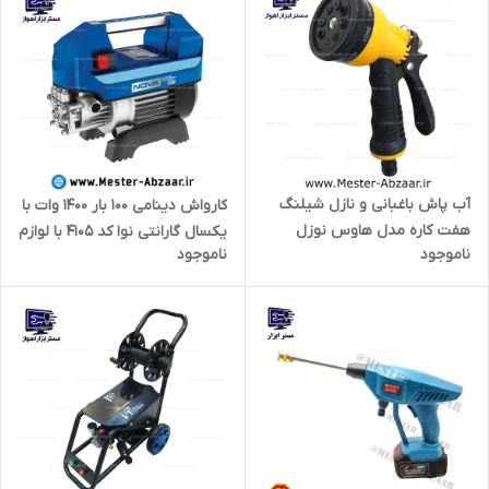
آب پاش باغبانی و نازل شیلنگ
کارواش دینامی 100 بار 1400 وات با
هفت کاره مدل هاوس نوزل
یکسال گارانتی نوا کد 4105 با لوازم
ناموجود
ناموجود
آبپاش HOSE NOZZLE SET
نووا مدل NOVA NTW4105