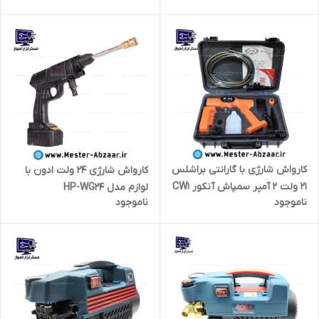
POWER BS-11
همراه با شیلنگ فشار قوی
تکنولژی ژاپن
کارواش شارژی با گارانتی براشلس
کارواش شارژی 24 ولت ادون با
21 ولت 2 آمپر سمپاش آنکور CW1
لوازم مدل HP-WG24
ناموجود
ناموجود
ANCHOR