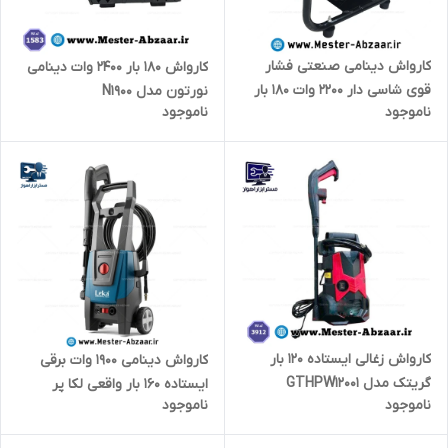
کارواش دینامی صنعتی فشار
کارواش ۱۸۰ بار 2400 وات دینامی
قوی شاسی دار 2200 وات 180 بار
نورتون مدل N1900
ناموجود
ناموجود
ویوارکس گارانتی یک ساله مدل
VIVAREX VR6180-PW
کارواش زغالی ایستاده 120 بار
کارواش دینامی 1900 وات برقی
گریتک مدل GTHPW12001
ایستاده 160 بار واقعی لکا پر
ناموجود
ناموجود
قدرت با گارانتی مدل LEKA 8103