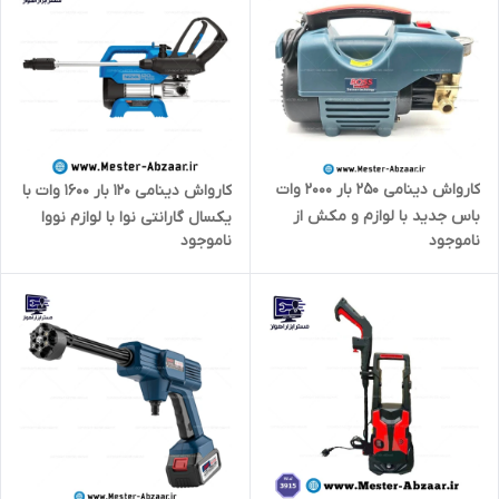
کارواش دینامی 250 بار 2000 وات
کارواش دینامی 120 بار 1600 وات با
باس جدید با لوازم و مکش از
یکسال گارانتی نوا با لوازم نووا
ناموجود
ناموجود
سطل مدل BOSS BS123YH125-5
مدل NOVA 4120