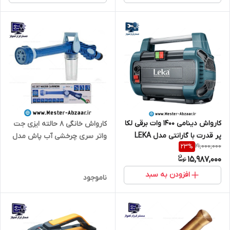
کارواش دینامی 1400 وات برقی لکا
کارواش خانگی 8 حالته ایزی جت
پر قدرت با گارانتی مدل LEKA
واتر سری چرخشی آب پاش مدل
21,000,000
23
%
8101
EZ JET WATER 9865
15,987,000
افزودن به سبد
ناموجود