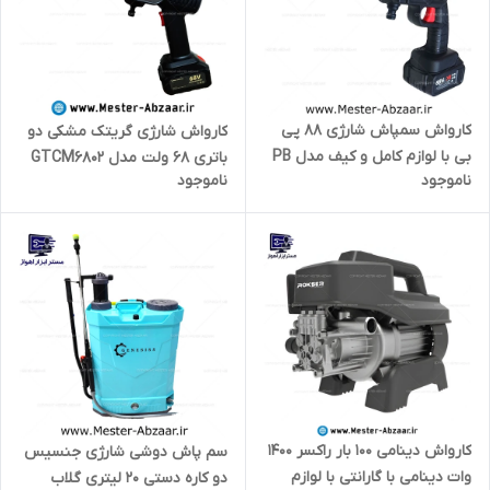
کارواش سمپاش شارژی 88 پی
کارواش شارژی گریتک مشکی دو
بی با لوازم کامل و کیف مدل PB
باتری 68 ولت مدل GTCM6802
ناموجود
ناموجود
88VF
صنعتی خانگی
کارواش دینامی 100 بار راکسر 1400
سم پاش دوشی شارژی جنسیس
وات دینامی با گارانتی با لوازم
دو کاره دستی 20 لیتری گلاب