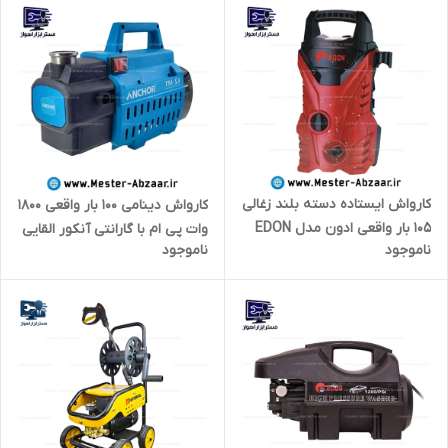
کارواش ایستاده دسته بلند زغالی
کارواش دینامی 100 بار واقعی 1800
105 بار واقعی ادون مدل EDON
وات پی ام با گارانتی آنکور القایی
ناموجود
ناموجود
ED-QJ-14001
مدل P.M TM-S3