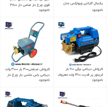
یکسال گارانتی ویوارکس مدل
قوی چرخ دار ضامن دار 3800
VIVAREX VR7140-PW
ناموجود
ناموجود
وات 260 بار اینتیمکس با تمام
لوازم و پمپ آب مدل 2023
INTIMAX
کارواش دینامی برقی 200 بار
کارواش صنعتی300 بار 3000 وات
کریتور پر قدرت 2200 وات معروف
دینامی باس شاسی دار چرخ دار
ناموجود
ناموجود
به سریتور با لوازم کامل و کف
تحت لیسانس آلمان اصلی
پاش مدل CREATOR CRE-
قدیمی تضمین قدرت مدل
HPC224
BOSS BS123SX154-2