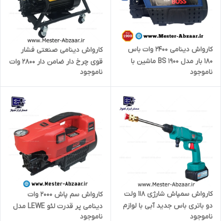
کارواش دینامی 2400 وات باس
کارواش دینامی صنعتی فشار
180 بار مدل BS 1900 ماشین با
قوی چرخ دار ضامن دار 2800 وات
ناموجود
ناموجود
نازل و شیلنگ و فیلتر
300 بار باس زرد تحت لیسانس
آلمان مدل BOSS 2800W
YELLOW
کارواش سمپاش شارژی 118 ولت
کارواش سم پاش 2000 وات
دو باتری باس جدید آبی با لوازم
دینامی پر قدرت لئو LEWE مدل
ناموجود
ناموجود
کامل و کیف مدل BOSS NEO
پر فشار خانگی GTCM20002