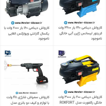
کارواش دینامی 220 بار 3200 وات
کارواش دینامی 160 بار 2000 وات با
کریتور لیسانس ژاپن آبی خانگی
یکسال گارانتی ویوارکس القایی
ناموجود
ناموجود
القایی مدل CREATOR 220
مدل VIVAREX VR6160-PW
WASHER
کارواش دینامی 200 بار 3000 وات
کارواش سمپاش شارژی 48 ولت
خانگی راکفورت مدل ROKFORT
با لوازم و کیف دو باتری مدل