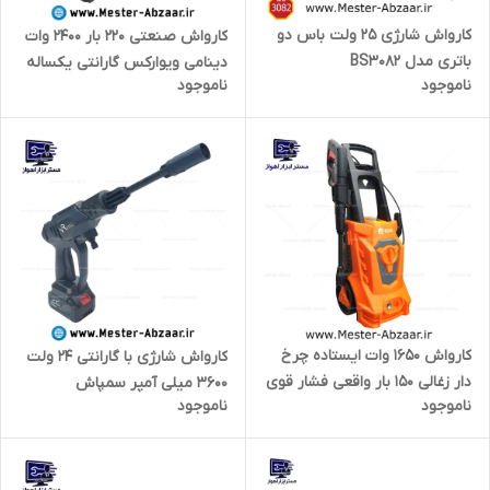
کارواش شارژی 25 ولت باس دو
کارواش صنعتی 220 بار 2400 وات
باتری مدل BS3082
دینامی ویوارکس گارانتی یکساله
ناموجود
ناموجود
شاسی دار چرخ دار مدل
VIVAREX VR6220-PW
کارواش 1650 وات ایستاده چرخ
کارواش شارژی با گارانتی 24 ولت
دار زغالی 150 بار واقعی فشار قوی
3600 میلی آمپر سمپاش
ناموجود
ناموجود
ادون مدل EDON PW-110/1650
ویوارکس با کیف و لوازم تک
باتری VIVAREX VR2450-PW