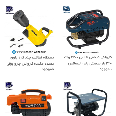
کارواش دینامی شاسی 3200 وات
دستگاه نظافت چند کاره بلوور
320 بار صنعتی باس لیسانس
دمنده مکنده کارواش جارو برقی
ناموجود
ناموجود
آلمان مدل BS-300S BOSS
کف پاش پنج کاره کنزاکس با
گارانتی مدل KENZAX KPC-11700