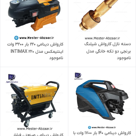
دسته نازل کارواش شیلنگ
کارواش دینامی 220 بار 3200 وات
برنجی دو تکه خانگی مدل
اینتیمکس مدل INTIMAX 220
ناموجود
ناموجود
DIRECT SPRAY 140
WASHER
کارواش دینامی 140 بار 1700 وات با
کارواش دینامی صنعتی فشار