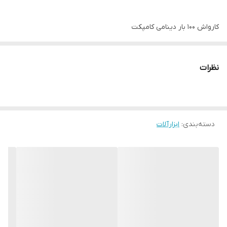
کارواش 100 بار دینامی کامپکت
8100
مدل
220 ولت
ولتاژ
نظرات
50 هرتز
فرکانس
1400 وات
توان
100 بار
فشار مجاز
دسته‌بندی
:
ابزارآلات
6.0 لیتر در دقیقه
حداکثرجریان
دارای لوازم همراه و قابلیت مکش از سطل
دارای گارانتی و خدمات پس از فروش در کل کشور
در ضمن می توانید برای دیدن محصولات
فروشگاه
در شبکه های
اجتماعی به صفحه
اینستاگرام
و
کانال روبیکا
مجموعه
مستر ابزار
اهواز
مراجعه نمائید.