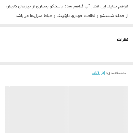
فراهم نماید. این فشار آب فراهم شده پاسخگو بسیاری از نیازهای کاربران
از جمله شستشو و نظافت خودرو، پارکینگ و حیاط منزل‌ها می‌باشد.
همچنین متخصصان لوله کشی می‌توانند بوسیله این ابزار از صحت
کارکرد صحیح لوله خود بوسیله تحت فشار قرار دادن لوله‌ها با این
نظرات
کارواش مطمئن شوند. اتصالات و مجراهای این دستگاه همگی از مواد و
متریال اولیه با کیفیت صنعتی بالا ساخته شده‌اند که توانایی فراهم
نمودن دبی آب برابر با ۱۰ لیتر بر دقیقه را داشته باشند. همچنین این ابزار
دسته‌بندی
:
ابزارآلات
به یک فشار متر آنالوگ مجهز است تا کاربران بتوانند فشار آب خروجی را
مشاهده و بهینه‌تر از ابزار استفاده نمایند. این محصول می‌تواند انواع
سیالات و مایعات از جمله سموم کشاورزی را نیز بصورت مه پاش اسپری
نماید که مزیتی بزرگ برای کشاورزان و باغبانان عزیز می‌باشد. لازم به ذکر
است که به همراه کارواش رویال مکس دینامی یک گان پاشش، شلنگ
فشار قوی، شلنگ ورودی آب، دو عدد اتصالات مرتبط و تمامی متعلقات
مورد نیاز کاربران نیز عرضه می‌گردد. بدلیل طراحی ارگونومیک بدنه و