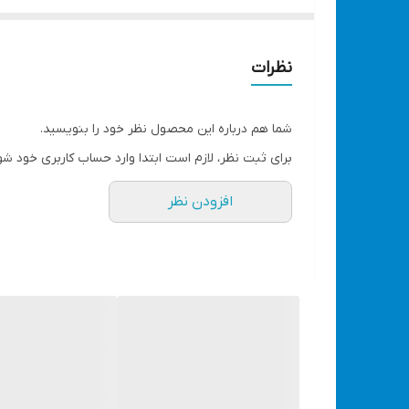
اصلاح صورت و نقاطی از بدن با موم یا همان شمع های م
روش های حذف موقت موهای زائد استفاده می کنید تجربه
باریک شدن ریشه موها و در مراحل بعد نرمی و لطافت پو
نظرات
10 تا 13 دقیقه فرآیند ذوب وکس را انجام دهد .
شما هم درباره این محصول نظر خود را بنویسید.
ویژگی‌های دستگاه ذوب وکس دی اس پی مدل 70004
برای ثبت نظر، لازم است ابتدا وارد حساب کاربری خود شو
برند DSP
افزودن نظر
برند چین
ساخت کشور چین
منبع انرژی برق مستقیم
مدت زمان گرم شد : 10 تا 13 دقیقه
دیگ آلومنیومی
نوع وکس : قابلمه ای
اقلام همراه : بسته وکس ، چوب