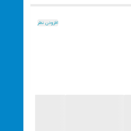
 و به ویژه بانوان بوده و هست. اگر به طور معمول از
م ترین مزایای آن حذف طولانی مدت موهای زائد،
اپیلاسیون با این روش را حداقل در منزل بزنید.
افزودن نظر
اسیون به دو صورت گرم و سرد استفاده می شود و بازدهی موم های گرم به سبب چسبندگی بهتر بیش تر است. DSP70004 میتواند با استفاده از برق مستقیم شهری ، در مدت زمان