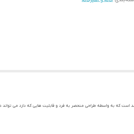
ته‌بندی
:
خانه و آشپزخانه
ی اس پی مدل 70004 یک ابزار کارآمد است که به واسطه طراحی منحصر به فرد و قابلیت هایی که دا