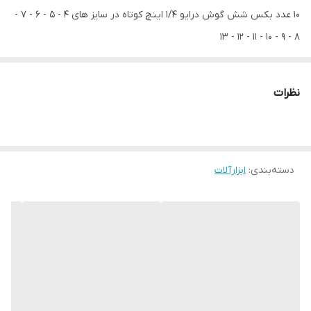
10 عدد بکس شش گوش درايو 1/4 اينچ کوتاه در سایز های 4 - 5 - 6 - 7 -
8 - 9 - 10 - 11 - 12 - 13
3 عدد پیچ گوشتی چهار سو
2 عدد پیچ گوشتی چهار سو ، هشت وجهی
نظرات
8 عدد پیچ گوشتی دو سو
5 عدد آلن
انواع سری های پیچ گوشتی کوچک ظریف کاری قابل مشاهده در تصاویر
دسته‌بندی
:
ابزارآلات
يک عدد دسته پیچ گوشتی بکس جغجغه مقاوم درایو 1/4
دو عدد واسطه
يک عدد پيچ گوشتی ظریف کاری
یک عدد تبدیل سر دریلی درایو 1/4
همراه با جعبه پلاستيکی مقاوم برای نگهداری
با گارانتی ضمانت سلامت فیزیکی کالا
مشاهده انواع پیچ گوشتی و بکس با قیمت مناسب کلیک