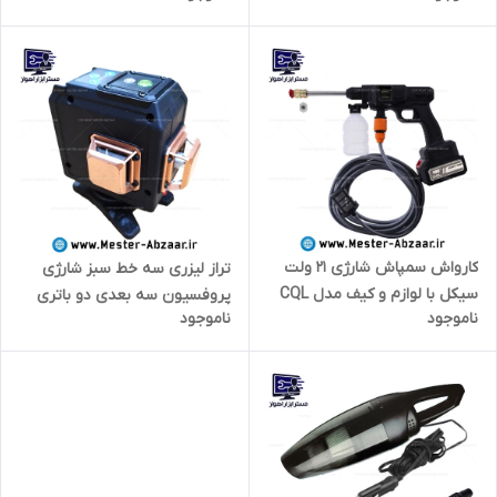
کارواش سمپاش شارژی 21 ولت
تراز لیزری سه خط سبز شارژی
سیکل با لوازم و کیف مدل CQL
پروفسیون سه بعدی دو باتری
ناموجود
ناموجود
498
لمسی ریموتی 2201 HIGH
PRECISION LASER LEVEL