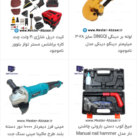
لوله بر دینگی DINGQI سایز 28-3
کیت دریل شارژی 21 ولت چند
میلیمتر دینگو دینکی مدل
کاره براشلس مستر تولز بلوور
ناموجود
ناموجود
ART:63009
بکس کارواش عمودبر اره زنجیری
کاردک سنباده مدل 85-35
master tools
میخ کوب دستی باروتی چاشنی
مینی فرز دیمردار 10000 دور دسته
دار مدل Manual nail hammer
بلند طرح ماکیتا مینی سنگ جت