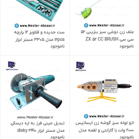
علف زن دوشی سبز بنزینی 52
ست حدیده و قلاویز 12 پارچه
سی سی ZX 52 CC BRUSH
12pcs مدل 3305 مستر ابزار
ناموجود
ناموجود
CUTTER
اهواز
اتو لوله سبز گوشه زن ایساتیس
تبدیل مینی فرز به اره دیسکی
۲۰۰۰ وات با گارانتی و لقمه مدل
مدل مستر ابزار disky 3410
ناموجود
ناموجود
is۳۰۰