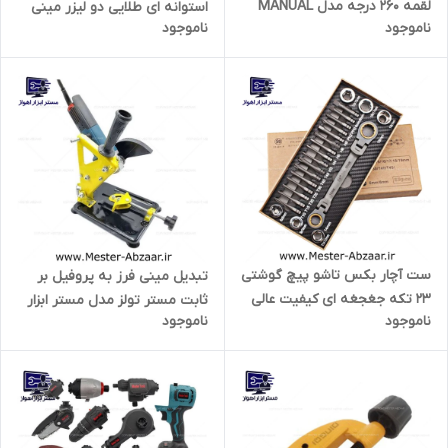
لقمه 260 درجه مدل MANUAL
استوانه ای طلایی دو لیزر مینی
ناموجود
ناموجود
5300
مدل mini laser stage light
4530
ست آچار بکس تاشو پیچ گوشتی
تبدیل مینی فرز به پروفیل بر
23 تکه جغجغه ای کیفیت عالی
ثابت مستر تولز مدل مستر ابزار
ناموجود
ناموجود
برند فوکوکاتسو مدل
mester tools 4550
FOCOKATSORO 23PCS