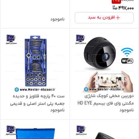
700,000
29
%
های ادون، باس، اینتیمکس و
EZ JET WATER 9865
497,000
غیره .. بی صدا مدل filter metal
افزودن به سبد
ناموجود
دوربین مخفی کوچک شارژی
ست 40 پارچه قلاویز و حدیده
مگنتی وای فای بیسیم HD EYE
جعبه پلی استر اصلی و قدیمی
ناموجود
ناموجود
CAM WIFI آهنربایی پایه دار
مدل 6993
مداربسته A9 عکسبرداری و فیلم
برداری ورزشی