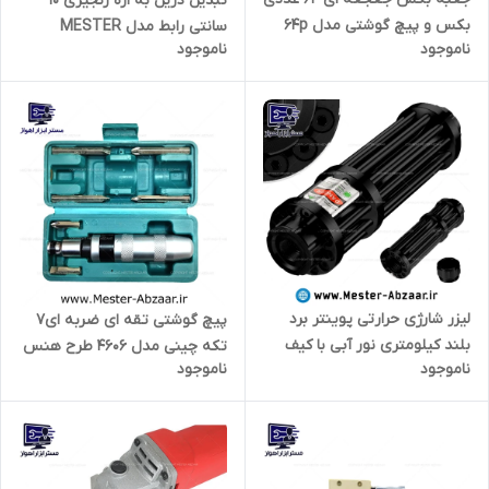
تبدیل دریل به اره زنجیری 10
بکس و پیچ گوشتی مدل 64p
سانتی رابط مدل MESTER
ناموجود
ناموجود
mester abzaar درایو 1/4
ABZAAR 3530
لیزر شارژی حرارتی پوینتر برد
پیچ گوشتی تقه ای ضربه ای7
بلند کیلومتری نور آبی با کیف
تکه چینی مدل 4606 طرح هنس
ناموجود
ناموجود
فلزی فضایی مدل 202 1875