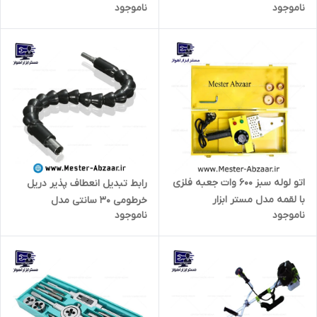
ناموجود
ناموجود
1869
مدل مستر کد MASTERS M9512
اتو لوله سبز 600 وات جعبه فلزی
رابط تبدیل انعطاف پذیر دریل
با لقمه مدل مستر ابزار
خرطومی 30 سانتی مدل
ناموجود
ناموجود
MASTER 600
TRANSFER 2747