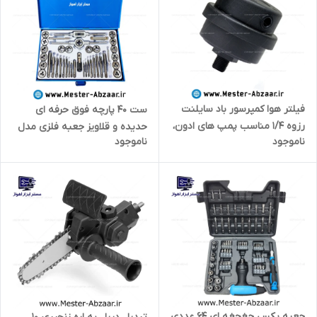
فیلتر هوا کمپرسور باد سایلنت
ست 40 پارچه فوق حرفه ای
رزوه 1/4 مناسب پمپ های ادون،
حدیده و قلاویز جعبه فلزی مدل
ناموجود
ناموجود
باس، اینتیمکس و آپ اسپریت و
3835 مستر ابزار اهواز
.. بی صدا پلاستیکی مدل filter
plast
جعبه بکس جغجغه ای 64 عددی