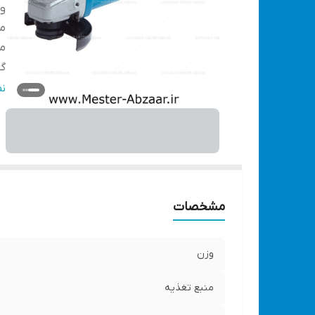
و
من
من
گا
ق
ن
سر
دی
تو
اق
اب
مشخصات
وزن
منبع تغذیه