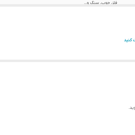
فلز، چوب، سنگ و...
گارانتی شرکت P.M
115 میلی متری
 کنید
10000 دور در دقیقه
ندارد
1050 وات
حفاظ صفحه.دسته کمکی. دفترچه راهنما
۴۰*۳۰ سانتی متر
ید.