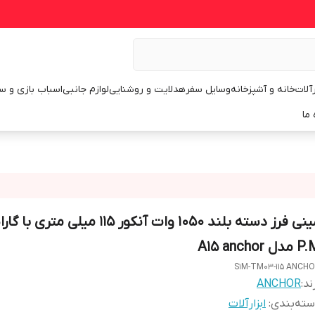
رآلات
خانه و آشپزخانه
وسایل سفر
هدلایت و روشنایی
لوازم جانبی
اسباب بازی و س
 ما
مینی فرز دسته بلند 1050 وات آنکور 115 میلی متری ب
دل A15 anchor
S1M-TM03-115 ANCH
ند:
ANCHOR
ته‌بندی
:
ابزارآلات