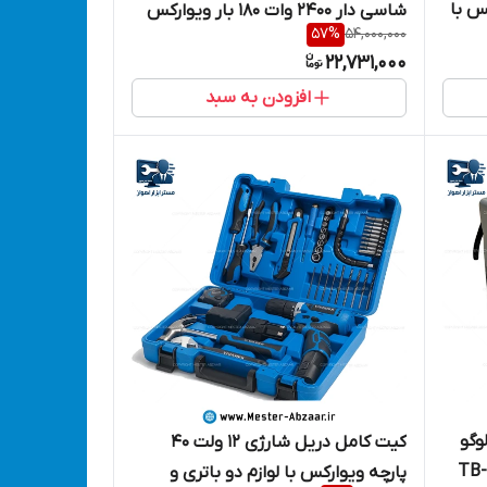
وارکس با
شاسی دار 2400 وات 180 بار ویوارکس
57
%
54,000,000
گارانتی یک ساله مدل VIVAREX
22,731,000
VR7180-PW
افزودن به سبد
دون لوگو
کیت کامل دریل شارژی 12 ولت 40
پارچه ویوارکس با لوازم دو باتری و