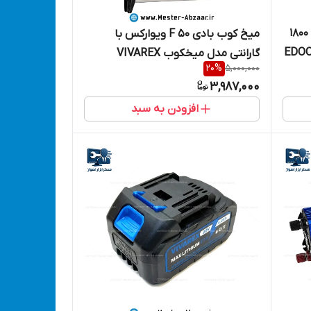
مینی فرز و سنگ جت دسته بلند 1800
میخ کوب بادی F 50 ویوارکس با
ف دیمردار ادون مدل EDOON
گارانتی مدل میخکوب VIVAREX
20
%
5,000,000
VRF50-AN
3,987,000
افزودن به سبد