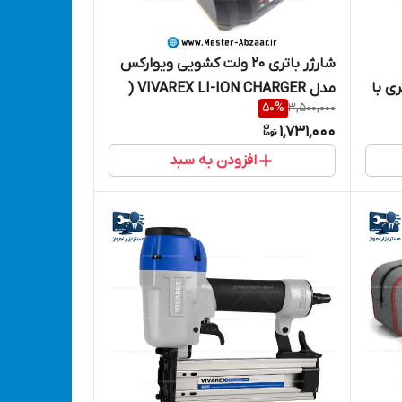
شارژر باتری 20 ولت کشویی ویوارکس
ی با
مدل VIVAREX LI-ION CHARGER (
50
%
3,500,000
باطری 20 و 21 و 24 کشابی دریل فرز
1,731,000
بتن کن بکس شارژی )
افزودن به سبد