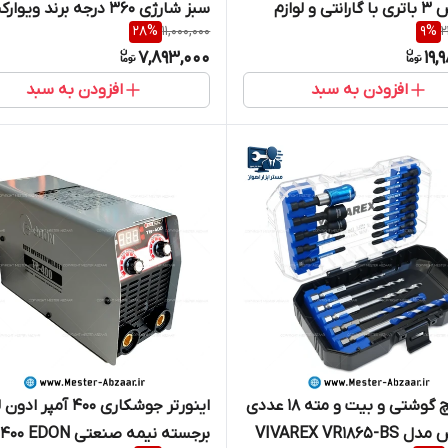
ویوارکس 3 باتری با گارانتی و لوازم
سبز شارژی ۳۶۰ درجه برند وی
28
%
11,000,000
9
%
2
مدل VIVAREX VR2404-BCK مینی
پایه و لوازم مدل VIVAREX VR1604-L2
7,893,000
19,
ل تخریب سه کاره شارژی‌ بتن
افزودن به سبد
افزودن به سبد
س
ست پیچ گوشتی و بیت و مته 18 عددی
اینورتر جوشکاری 400 آمپر ا
VIVAREX VR1865
برجسته نیمه صنعتی TB-400 EDON