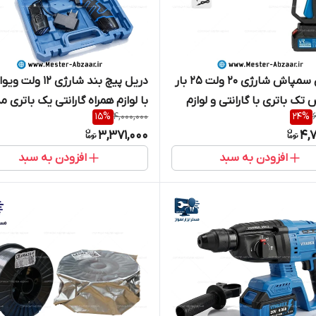
کارواش سمپاش شارژی 20 ولت 25 بار
دریل پیچ بند شارژی 12 
تک باتری با گارانتی و لوازم
با لوازم همراه گارانتی یک باتری م
15
%
4,000,000
24
%
VIVAREX VR12V-2A
3,371,000
4,
افزودن به سبد
افزودن به سبد