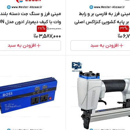
ینی فرز به فارسی بر و رابط
بر پایه کشویی کنزاکس اصلی
وات با کی
28
%
5,000,000
32
%
مبدل مینی سنگ جت مدل KENZAX
AG115-1002T برند ادوون
3,587,000
6,7
افزودن به سبد
افزودن به سبد