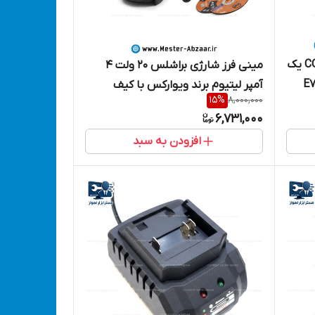
سیم جوش توپودری بدون گاز CO2 یک
مینی فرز شارژی براشلس 20 ولت 4
ل E71T-GS
آمپر لیتیوم برند ویوارکس با کیف
15
%
8,000,000
،
برزنتی مدل VIVAREX VR2415-AGK
6,731,000
افزودن به سبد