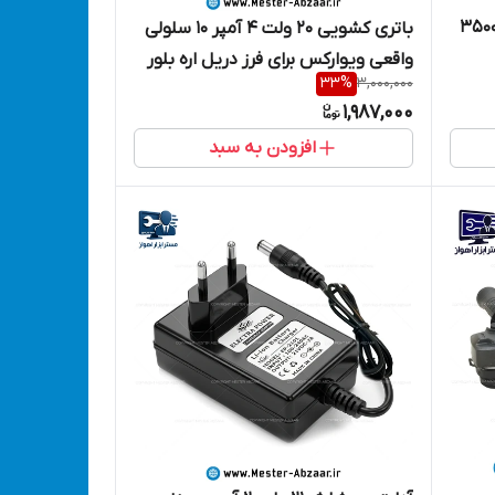
رتر مبدل برق ۱۲ به ۲۲۰ ولت ۳۵۰۰
باتری کشویی 20 ولت 4 آمپر 10 سلولی
واقعی ویوارکس برای فرز دریل اره بلور
33
%
3,000,000
بکس شارژی و .. مدل VIVAREX
1,987,000
vr4004-lb باطری کشابی قدرتی
افزودن به سبد