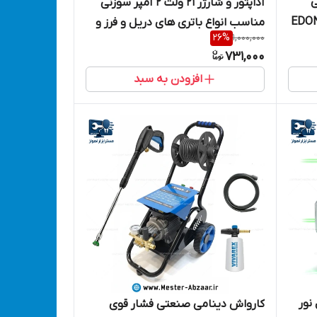
عتی
آداپتور و شارژر 21 ولت 2 آمپر سوزنی
بلند اصلی ادون جدید کد EDON
مناسب انواع باتری های دریل و فرز و
26
%
1,000,000
... برند الکترا مدل 21DC 2A
731,000
افزودن به سبد
تال نور
کارواش دینامی صنعتی فشار قوی