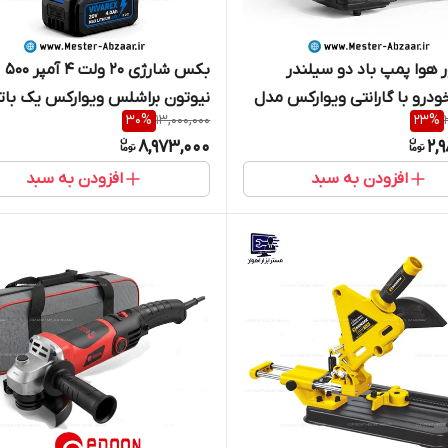
 هوا پمپ باد دو سیلندر
بکس شارژی 20 ولت 4 آمپر 500
ودرو با گارانتی ویوارکس مدل
نیوتون براشلس ویوارکس یک باتر
30
%
13,000,000
23
%
vivarex VR1
گارانتی مدل VIVAREX VR2450-IW
8,973,000
2,
افزودن به سبد
افزودن به سبد