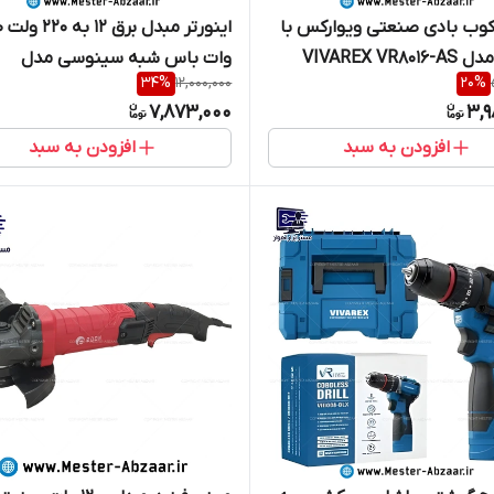
وب بادی صنعتی ویوارکس با
اینو
VIVAREX VR8
وات باس شبه سینوسی مدل
34
%
12,000,000
20
%
Bs123TYN254-8 BOSS
7,873,000
3,9
افزودن به سبد
افزودن به سبد