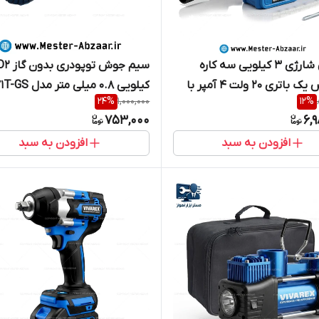
بتن کن شارژی 3 کیلویی سه کاره
ویوارکس یک باتری 20 ولت 4 آمپر با
کیلویی 0.8 میلی متر مد
24
%
1,000,000
12
%
نتی یکسال گارانتی مدل
0.8MM مناسب مینی میگ ادون
753,000
6,
VIVAREX VR24
باس، اینتیمکس وینر و..
افزودن به سبد
افزودن به سبد