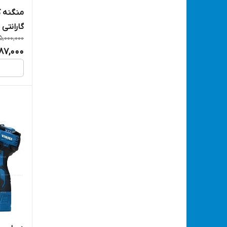
ROKFORT
منگنه ک
گارانتی مدل 016-AS
ROKSER
5,000,000
87,000
RONIX
ROYALMAX
SABA
SEPEHR
tosan
TOSAN
TOTAL
TROLLEY