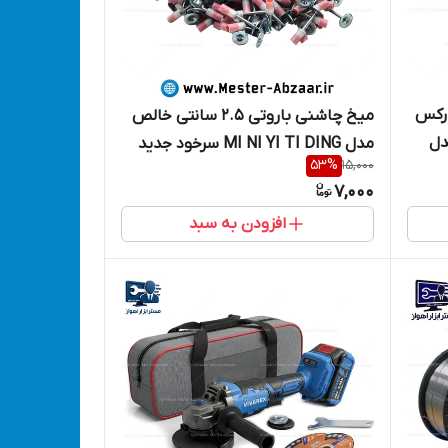
ولت ویوارکس
میخ چاشنی باروتی 2.5 سانتی خالص
دل
مدل MI NI YI TI DING سرخود جدید
53
%
15,000
مختص برند های باس و کربن و ادون و
7,000
نوید و...
افزودن به سبد