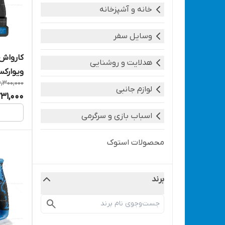
خانه و آشپزخانه
وسایل سفر
هدلایت و روشنایی
ویوارکس 
6,300,000
کامل VIVAREX VR2425V2-PW
لوازم جانبی
731,000
اسباب بازی و سرگرمی
محصولات استوک
برند