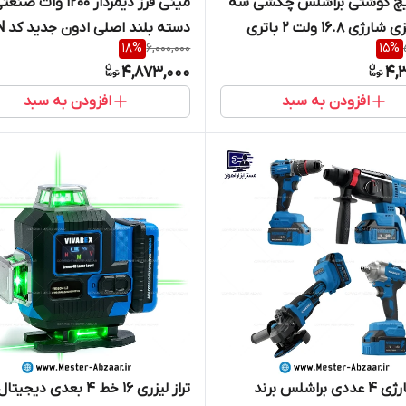
یچ گوشتی براشلس چکشی سه
مینی فرز دیمردار 1200 وات صن
نظام فلزی شارژی 16.8 ولت 2 باتری
دسته 
18
%
6,000,000
15
%
 با کیف صنعتی با گارانتی
AG115/1200ER
4,873,000
4,
افزودن به سبد
افزودن به سبد
کیت شارژی 4 عددی براشلس برند
تراز لیزری ۱۶ خط ۴ بعدی دیجی