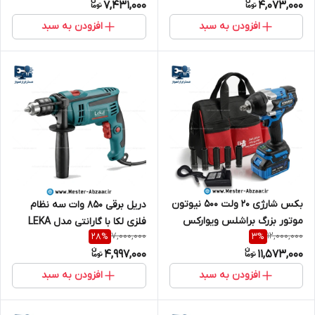
7,431,000
4,073,000
افزودن به سبد
افزودن به سبد
بکس شارژی 20 ولت 500 نیوتون
دریل برقی 850 وات سه نظام
موتور بزرگ براشلس ویوارکس
فلزی لکا با گارانتی مدل LEKA
7,000,000
12,000,000
28
%
3
%
کیف برزنتی سریال 24501W برند
DR13-085
4,997,000
11,573,000
VIVAREX
افزودن به سبد
افزودن به سبد