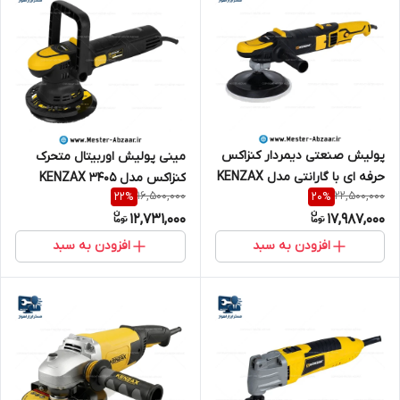
پولیش صنعتی دیمردار کنزاکس
مینی پولیش اوربیتال متحرک
حرفه ای با گارانتی مدل KENZAX
کنزاکس مدل KENZAX 3405
16,500,000
22,500,000
22
%
20
%
3412 پالیش
12,731,000
17,987,000
افزودن به سبد
افزودن به سبد