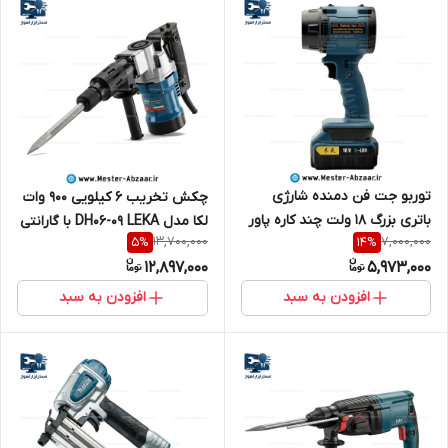
توربو جت فن دمنده شارژی
چکش تخریب 6 کیلویی 900 وات
باتری بزرگ 18 ولت چند کاره پاور
لکا مدل DH06-09 LEKA با گارانتی
13,700,000
7,000,000
5
%
14
%
بانک دار مدل JET FAN F-018
12,897,000
5,973,000
جعبه کارتنی
افزودن به سبد
افزودن به سبد