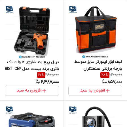
کیف ابزار اینورتر سایز متوسط
دریل پیچ بند شارژی 12 ولت تک
پارچه برزنتی صنعتگران
باتری برند بیست مدل BIST CE2
2,900,000
1,200,000
17
%
28
%
SANARGARAN BAG
2,387,000
857,000
افزودن به سبد
افزودن به سبد