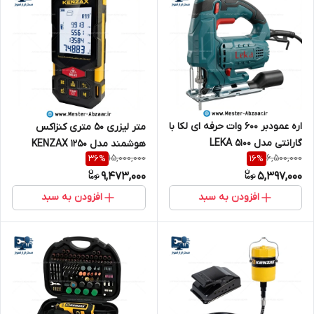
اره عمودبر 600 وات حرفه ای لکا با
متر لیزری 50 متری کنزاکس
گارانتی مدل LEKA 5100
هوشمند مدل KENZAX 1250
15,000,000
6,500,000
36
%
16
%
9,473,000
5,397,000
افزودن به سبد
افزودن به سبد