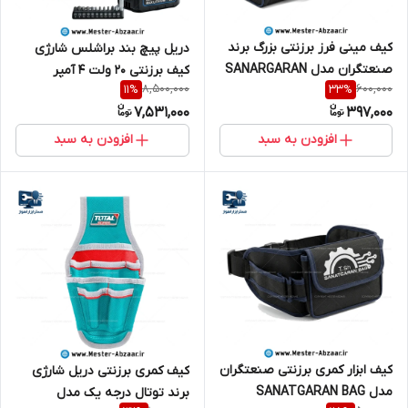
کیف مینی فرز برزنتی بزرگ برند
دریل پیچ بند براشلس شارژی
صنعتگران مدل SANARGARAN
کیف برزنتی 20 ولت 4 آمپر
8,500,000
600,000
11
%
33
%
BAG مینی سنگ جت و ابزار
ویوارکس با گارانتی سری سریال
7,531,000
397,000
دستی
VIVAREX VR2010VBL
افزودن به سبد
افزودن به سبد
کیف ابزار کمری برزنتی صنعتگران
کیف کمری برزنتی دریل شارژی
مدل SANATGARAN BAG
برند توتال درجه یک مدل