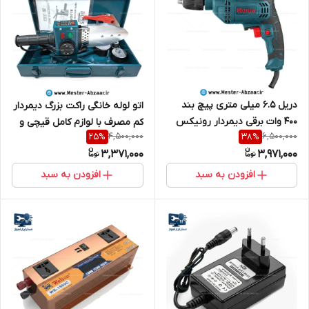
دریل 6.5 میلی متری پیچ بند
اتو لوله خانگی راکت بزرگ دیمردار
400 وات برقی دیمردار رونیکس
کم مصرف با لوازم کامل قیچی و
4,500,000
6,500,000
25
%
38
%
مدل RONIX 2107A
جعبه فلزی برند باس مدل
3,371,000
3,971,000
BOSS BS-263-PPR
افزودن به سبد
افزودن به سبد