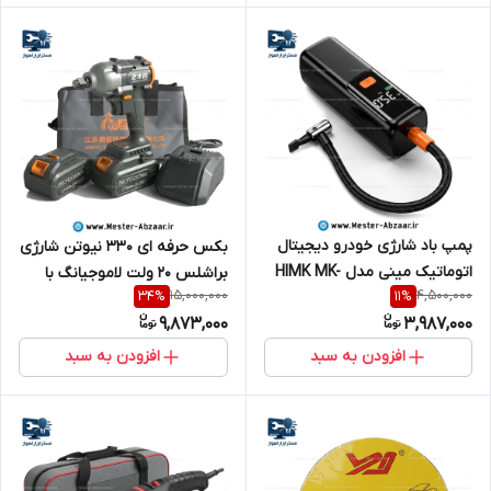
پمپ باد شارژی خودرو دیجیتال
بکس حرفه ای 330 نیوتن شارژی
اتوماتیک مینی مدل HIMK MK-
براشلس 20 ولت لاموجیانگ با
15,000,000
4,500,000
34
%
11
%
332 هایمک
گارانتی مدل LAOMUJIANG
9,873,000
3,987,000
LMJ-03 جیانگسو
افزودن به سبد
افزودن به سبد