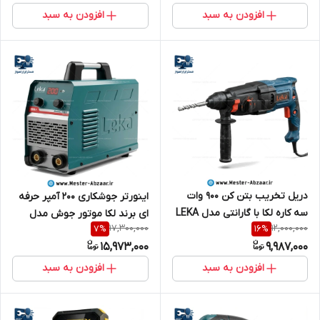
افزودن به سبد
افزودن به سبد
دریل تخریب بتن کن 900 وات
اینورتر جوشکاری 200 آمپر حرفه
سه کاره لکا با گارانتی مدل LEKA
ای برند لکا موتور جوش مدل
17,300,000
12,000,000
7
%
16
%
1332 سه کیلویی
LEKA 7102 دستگاه جوش
15,973,000
9,987,000
موتورجوش
افزودن به سبد
افزودن به سبد