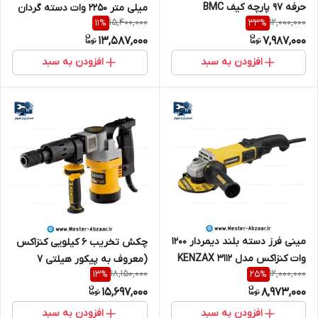
حرفه 97 پارچه کیف BMC
میلی متر 2250 وات دسته گردان
15,400,000
12,000,000
11
%
33
%
کنزاکس با گارانتی مدل KENZAX
چرخشی کنزاکس با گارانتی مدل
13,587,000
7,987,000
KDG-3580
KENZAX 3158
افزودن به سبد
افزودن به سبد
مینی فرز دسته بلند دیمردار 1200
چکش تخریب 6 کیلویی کنزاکس
وات کنزاکس مدل KENZAX 3112
(معروف به پیکور هیلتی 7
18,150,000
12,000,000
13
%
25
%
با گارانتی
کیلویی) با گارانتی مدل KENZAX
15,697,000
8,973,000
KDH-2810
افزودن به سبد
افزودن به سبد