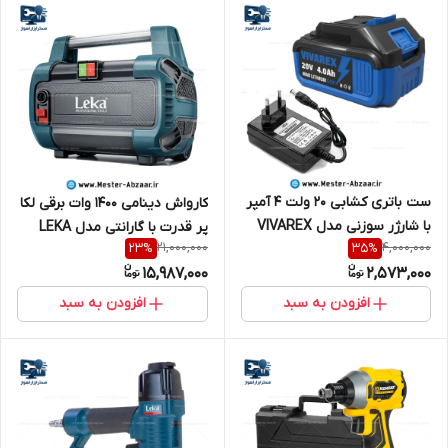
ست باتری کشابی 20 ولت 4 آمپر
کارواش دینامی 1400 وات برقی لکا
با شارژر سوزنی مدل VIVAREX
پر قدرت با گارانتی مدل LEKA
21,000,000
4,000,000
23
%
35
%
20V مناسب دریل و فرز و اره
8101
15,987,000
2,573,000
شارژی کشویی با قدرت بالا
افزودن به سبد
افزودن به سبد