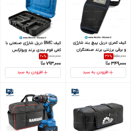
کیف کمری دریل پیچ بند شارژی
کیف BMC دریل شارژی صنعتی با
و برقی برزنتی برند صنعتگران
کفی فوم بندی برند ویوارکس
1,000,000
550,000
20
%
36
%
مدل SANATGARAN BAG
مدل VIVAREX BAG TOOLS
793,000
349,000
افزودن به سبد
افزودن به سبد