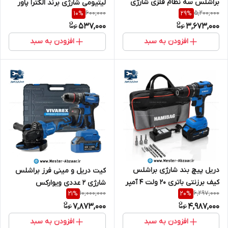
براشلس سه نظام فلزی شارژی
لیتیومی شارژی برند الکترا پاور
600,000
5,200,000
10
%
29
%
16.8 ولت ویوارکس با گارانتی (
12.6 ولت مدل 12.6V 1A
537,000
3,673,000
تک باتری ) مدل VIVAREX
VR1608
افزودن به سبد
افزودن به سبد
دریل پیچ بند شارژی براشلس
کیت دریل و مینی فرز براشلس
کیف برزنتی باتری 20 ولت 4 آمپر
شارژی ۲ عددی ویوارکس
10,000,000
6,297,000
21
%
20
%
ویوارکس با گارانتی سری سریال
VIVAREX مدل VR2402-BCK
7,873,000
4,987,000
VIVAREX 2010BLX باطری بزرگ
افزودن به سبد
افزودن به سبد