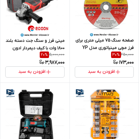
صفحه سنگ 75 میلی متری برای
مینی فرز و سنگ جت دسته بلند
فرز مچی مینیاتوری مدل YP
1800 وات با کیف دیمردار ادون
5,000,000
250,000
20
%
30
%
75*1.2*10 mm بدون فرز
مدل EDOON AG115-1002T برند
3,987,000
173,000
ادوون
افزودن به سبد
افزودن به سبد