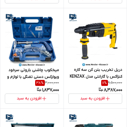
دریل تخریب بتن کن سه کاره
میخکوب چاشنی باروتی سرخود
کنزاکس با گارانتی مدل KENZAX
ویوارکس دستی تفنگی با لوازم و
3,000,000
9,500,000
38
%
11
%
2902 سه کیلویی
کیف مدل VIVAREX VR3310-MF
1,837,000
8,387,000
افزودن به سبد
افزودن به سبد