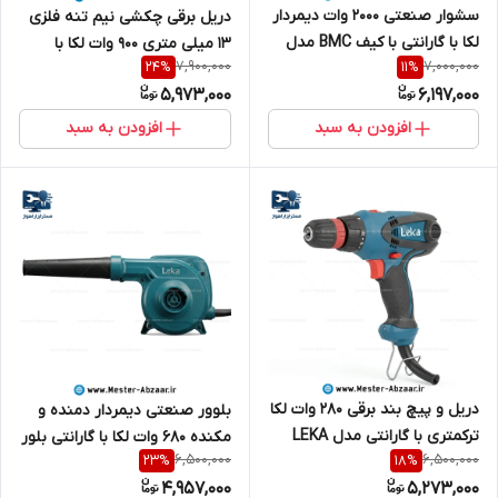
سشوار صنعتی 2000 وات دیمردار
دریل برقی چکشی نیم تنه فلزی
لکا با گارانتی با کیف BMC مدل
13 میلی متری 900 وات لکا با
7,900,000
7,000,000
24
%
11
%
LEKA HG7162
گارانتی مدل LEKA DR13‑090
5,973,000
6,197,000
افزودن به سبد
افزودن به سبد
دریل و پیچ بند برقی 280 وات لکا
بلوور صنعتی دیمردار دمنده و
ترکمتری با گارانتی مدل LEKA
مکنده 680 وات لکا با گارانتی بلور
6,500,000
6,500,000
23
%
18
%
SD10-28
مدل LEKA BL42-06
4,957,000
5,273,000