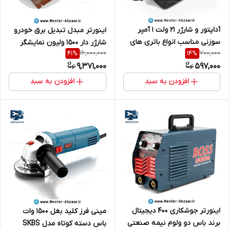
آداپتور و شارژر 21 ولت 1 آمپر
اینورتر مبدل تبدیل برق خودرو
سوزنی مناسب انواع باتری های
شارژر دار 1500 ولیون نمایشگر
16,000,000
700,000
41
%
14
%
دریل و فرز و ... برند الکترا مدل
LCD welion وات ویلیون پاور
9,371,000
597,000
21DC 1A
WE-1500C شبه سینوسی
افزودن به سبد
افزودن به سبد
اینورتر جوشکاری 400 دیجیتال
مینی فرز کلید بغل 1500 وات
برند باس دو ولوم نیمه صنعتی
باس دسته کوتاه مدل SKBS