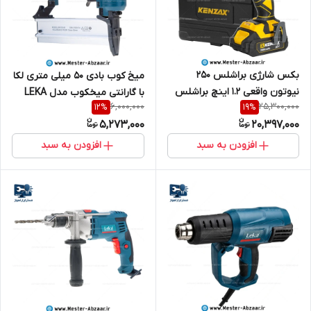
بکس شارژی براشلس 250
میخ کوب بادی 50 میلی متری لکا
نیوتون واقعی 1.2 اینچ براشلس
با گارانتی میخکوب مدل LEKA
6,000,000
25,300,000
12
%
19
%
کنزاکس با گارانتی مدل KENZAX
BN100-83
5,273,000
20,397,000
8802
افزودن به سبد
افزودن به سبد