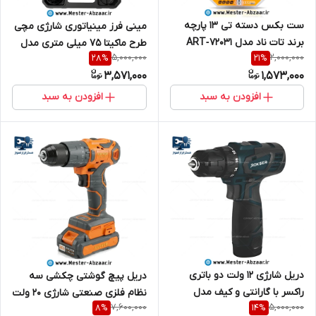
ست بکس دسته تی 13 پارچه
مینی فرز مینیاتوری شارژی مچی
برند تات ناد مدل ART‑72031
طرح ماکیتا 75 میلی متری مدل
5,000,000
2,000,000
28
%
21
%
TAT NAD
MAKITA POWER TOOLS 48VF
3,571,000
1,573,000
افزودن به سبد
افزودن به سبد
دریل شارژی 12 ولت دو باتری
دریل پیچ گوشتی چکشی سه
راکسر با گارانتی و کیف مدل
نظام فلزی صنعتی شارژی 20 ولت
7,600,000
5,000,000
8
%
14
%
ROKSER 9412
براشلس آنکور با گارانتی و کیف