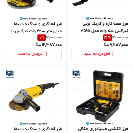
فرز همه کاره و کاردک برقی
فرز آهنگری و سنگ جت 180
کنزاکس 500 وات مدل 3595
میلی متر 2300 وات کنزاکس با
15,000,000
13,000,000
17
%
26
%
KENZAX
گارانتی مدل KENZAX KAG-3183
12,387,000
9,587,000
افزودن به سبد
افزودن به سبد
فرز انگشتی مینیاتوری حکاکی
فرز آهنگری و سنگ جت 180