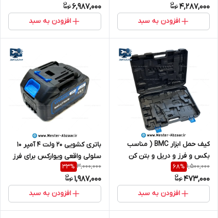
6,987,000
4,287,000
مدل anchor DCE15
افزودن به سبد
افزودن به سبد
کیف حمل ابزار BMC ( مناسب
باتری کشویی 20 ولت 4 آمپر 10
بکس و فرز و دریل و بتن کن
سلولی واقعی ویوارکس برای فرز
3,000,000
1,500,000
33
%
68
%
شارژی ) 3 بخشی مدل VIVAREX
دریل اره بلور بکس شارژی و ..
1,987,000
473,000
2403 BAG بدون دستگاه شارژی
مدل VIVAREX vr4004-lb باطری
کشابی قدرتی
افزودن به سبد
افزودن به سبد