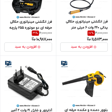
فرز انگشتی مینیاتوری حکاکی
فرز انگشتی مینیاتوری حکاکی
پدالی 220 وات 6 میلی متر
حرفه ای دو موتوره 255 پارچه
16,000,000
14,000,000
31
%
17
%
صنعتی کنزاکس با گارانتی مدل
کیف BMC کنزاکس با گارانتی مدل
10,987,000
11,573,000
KENZAX 3575
KENZAX 3565
افزودن به سبد
افزودن به سبد
بلوور دمنده و مکنده حرفه ای
آداپتور و شارژر 21 ولت 2 آمپر