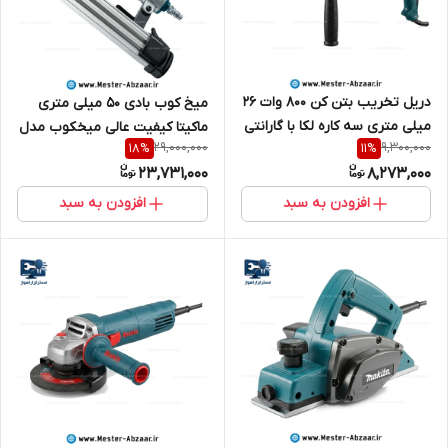
دریل تخریب بتن کن 800 وات 26
میخ کوب بادی 50 میلی متری
میلی متری سه کاره لکا با گارانتی
ماکیتا کیفیت عالی میخکوب مدل
29,000,000
9,300,000
18
%
11
%
مدل LEKA RH26-08 سه کیلویی
MAKITA AF505
23,731,000
8,273,000
افزودن به سبد
افزودن به سبد