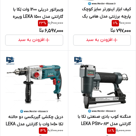
کیف ابزار اینورتر سایز کوچک
ویبراتور دریلی ۱۲۰۰ وات لِکا با
پارچه برزنتی مدل هامی بگ
گارانتی مدل LEKA 1500 ویبره
8,600,000
900,000
23
%
11
%
مینی موتورجوش HAMIBAG
برقی
6,597,000
797,000
افزودن به سبد
افزودن به سبد
منگنه کوب بادی صنعتی لکا با
دریل چکشی گیربکسی دو حالته
گارانتی مدل LEKA PS120-83
لکا 1050 وات با گارانتی مدل LEKA
8,700,000
5,000,000
14
%
18
%
DR13-105