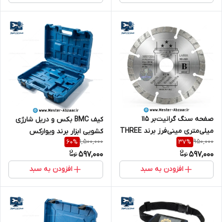
صفحه سنگ گرانیت‌بر 115
کیف BMC بکس و دریل شارژی
میلی‌متری مینی‌فرز برند THREE
کشویی ابزار برند ویوارکس
1,500,000
950,000
60
%
37
%
STAR ویژگی LASER WELDED
صنعتی مدل VIVAREX BMC
597,000
597,000
مدل ST36
BAG
افزودن به سبد
افزودن به سبد