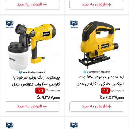
افزودن به سبد
افزودن به سبد
اره عمودبر دیمردار 570 وات
پیستوله رنگ برقی سرخود با
کنزاکس خانگی با گارانتی مدل
گارانتی 400 وات کنزاکس مدل
13,000,000
8,000,000
27
%
18
%
kenzax 4155
KENZAX 5684
9,387,000
6,537,000
افزودن به سبد
افزودن به سبد