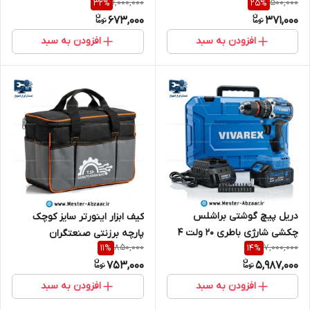
1,000,000
500,000
32
%
25
%
TOTAL THT16P40125
673,000
371,000
افزودن به سبد
افزودن به سبد
دریل پیچ گوشتی براشلس
کیف ابزار اینورتر سایز کوچک
چکشی شارژی باطری 20 ولت 4
پارچه برزنتی صنعتگران
850,000
7,000,000
11
%
14
%
آمپر ویوارکس باتری بزرگ با
SANARGARAN BAG
753,000
5,987,000
گارانتی سری سریال VIVAREX
VR2010VBL
افزودن به سبد
افزودن به سبد