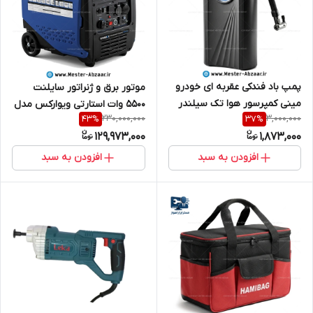
پمپ باد فندکی عقربه ای خودرو
موتور برق و ژنراتور سایلنت
مینی کمپرسور هوا تک سیلندر
5500 وات استارتی ویوارکس مدل
230,000,000
3,000,000
43
%
37
%
ماشین CBQ-001 MDHL
VR5501-GSS VIVAREX
129,973,000
1,873,000
افزودن به سبد
افزودن به سبد