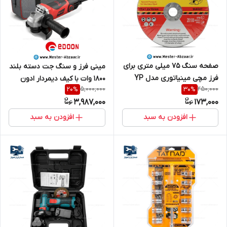
صفحه سنگ 75 میلی متری برای
مینی فرز و سنگ جت دسته بلند
فرز مچی مینیاتوری مدل YP
1800 وات با کیف دیمردار ادون
5,000,000
250,000
20
%
30
%
75*1.2*10 mm بدون فرز
مدل EDOON AG115-1002T برند
3,987,000
173,000
ادوون
افزودن به سبد
افزودن به سبد