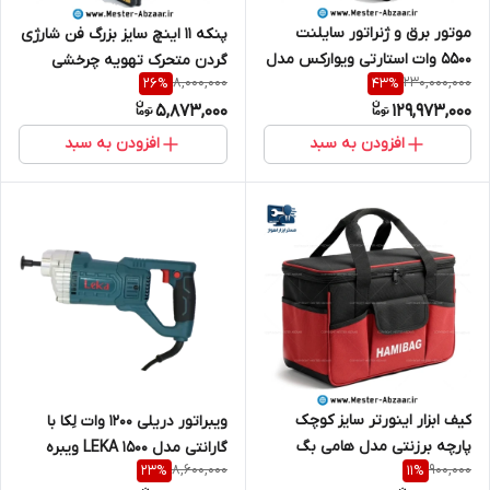
موتور برق و ژنراتور سایلنت
پنکه 11 اینچ سایز بزرگ فن شارژی
5500 وات استارتی ویوارکس مدل
گردن متحرک تهویه چرخشی
8,000,000
230,000,000
26
%
43
%
VR5501-GSS VIVAREX
کلیددار و باتری قابل تعویض
5,873,000
129,973,000
مدل OSCILLA QL-588-11 باطری
دار
افزودن به سبد
افزودن به سبد
کیف ابزار اینورتر سایز کوچک
ویبراتور دریلی ۱۲۰۰ وات لِکا با
پارچه برزنتی مدل هامی بگ
گارانتی مدل LEKA 1500 ویبره
8,600,000
900,000
23
%
11
%
مینی موتورجوش HAMIBAG
برقی