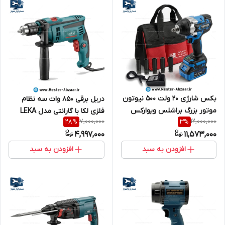
بکس شارژی 20 ولت 500 نیوتون
دریل برقی 850 وات سه نظام
موتور بزرگ براشلس ویوارکس
فلزی لکا با گارانتی مدل LEKA
7,000,000
12,000,000
28
%
3
%
کیف برزنتی سریال 24501W برند
DR13-085
4,997,000
11,573,000
VIVAREX
افزودن به سبد
افزودن به سبد