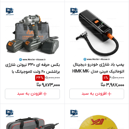
پمپ باد شارژی خودرو دیجیتال
بکس حرفه ای 330 نیوتن شارژی
اتوماتیک مینی مدل HIMK MK-
براشلس 20 ولت لاموجیانگ با
15,000,000
4,500,000
34
%
11
%
332 هایمک
گارانتی مدل LAOMUJIANG
9,873,000
3,987,000
LMJ-03 جیانگسو
افزودن به سبد
افزودن به سبد