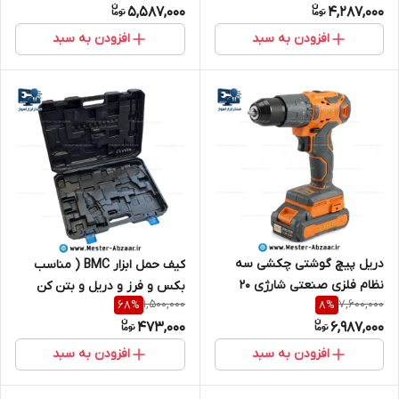
5,587,000
4,287,000
افزودن به سبد
افزودن به سبد
دریل پیچ گوشتی چکشی سه
کیف حمل ابزار BMC ( مناسب
نظام فلزی صنعتی شارژی 20
بکس و فرز و دریل و بتن کن
1,500,000
7,600,000
68
%
8
%
ولت براشلس آنکور با گارانتی و
شارژی ) 3 بخشی مدل VIVAREX
473,000
6,987,000
کیف مدل anchor DCE15
2403 BAG بدون دستگاه شارژی
افزودن به سبد
افزودن به سبد