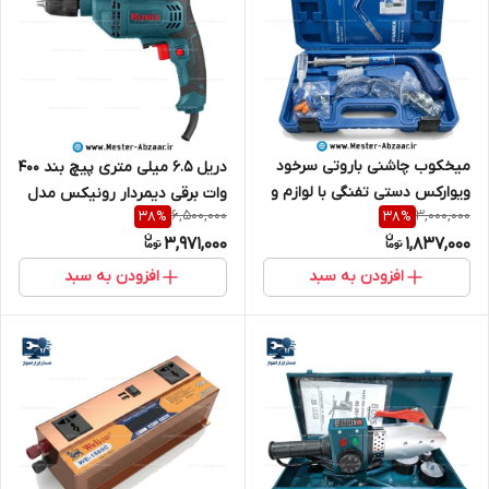
میخکوب چاشنی باروتی سرخود
دریل 6.5 میلی متری پیچ بند 400
ویوارکس دستی تفنگی با لوازم و
وات برقی دیمردار رونیکس مدل
6,500,000
3,000,000
38
%
38
%
کیف مدل VIVAREX VR3310-MF
RONIX 2107A
3,971,000
1,837,000
افزودن به سبد
افزودن به سبد