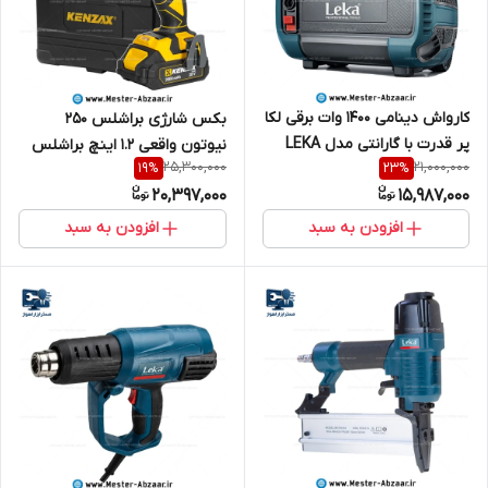
کارواش دینامی 1400 وات برقی لکا
بکس شارژی براشلس 250
پر قدرت با گارانتی مدل LEKA
نیوتون واقعی 1.2 اینچ براشلس
25,300,000
21,000,000
19
%
23
%
8101
کنزاکس با گارانتی مدل KENZAX
20,397,000
15,987,000
8802
افزودن به سبد
افزودن به سبد