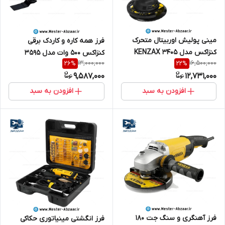
مینی پولیش اوربیتال متحرک
فرز همه کاره و کاردک برقی
کنزاکس مدل KENZAX 3405
کنزاکس 500 وات مدل 3595
13,000,000
16,500,000
26
%
22
%
KENZAX
9,587,000
12,731,000
افزودن به سبد
افزودن به سبد
فرز آهنگری و سنگ جت 180
فرز انگشتی مینیاتوری حکاکی