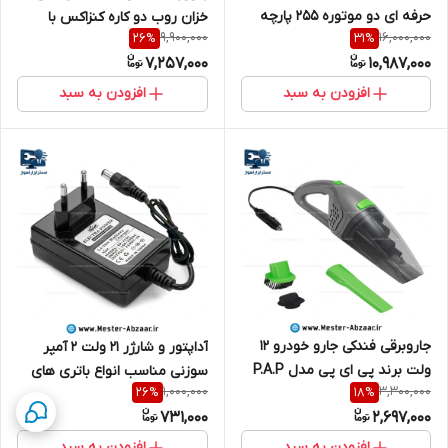
حرفه ای دو موتوره 255 پارچه
خزان روب دو کاره کنزاکس با
9,900,000
16,000,000
26
%
31
%
کیف BMC کنزاکس با گارانتی
گارانتی مدل KENZAX 5657
7,257,000
10,987,000
مدل KENZAX 3565
افزودن به سبد
افزودن به سبد
جاروبرقی فندکی جارو خودرو 12
آداپتور و شارژر 21 ولت 2 آمپر
ولت برند پی ای پی مدل P.A.P
سوزنی مناسب انواع باتری های
1,000,000
3,300,000
26
%
18
%
PCY-9612
دریل و فرز و ... برند الکترا مدل
731,000
2,697,000
21DC 2A
افزودن به سبد
افزودن به سبد