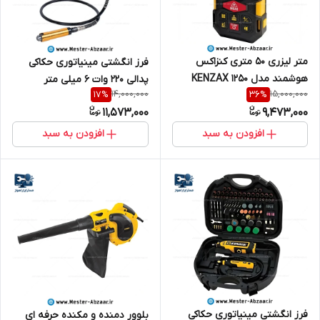
متر لیزری 50 متری کنزاکس
فرز انگشتی مینیاتوری حکاکی
هوشمند مدل KENZAX 1250
پدالی 220 وات 6 میلی متر
14,000,000
15,000,000
17
%
36
%
صنعتی کنزاکس با گارانتی مدل
11,573,000
9,473,000
KENZAX 3575
افزودن به سبد
افزودن به سبد
فرز انگشتی مینیاتوری حکاکی
بلوور دمنده و مکنده حرفه ای