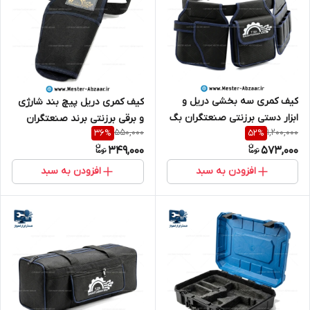
کیف کمری سه بخشی دریل و
کیف کمری دریل پیچ بند شارژی
ابزار دستی برزنتی صنعتگران بگ
و برقی برزنتی برند صنعتگران
550,000
1,200,000
36
%
52
%
مدل SANATGARAN BAG
مدل SANATGARAN BAG
349,000
573,000
افزودن به سبد
افزودن به سبد