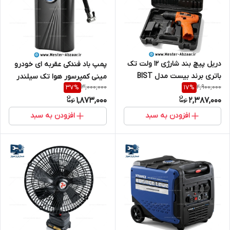
دریل پیچ بند شارژی 12 ولت تک
پمپ باد فندکی عقربه ای خودرو
باتری برند بیست مدل BIST
مینی کمپرسور هوا تک سیلندر
3,000,000
2,900,000
37
%
17
%
CE2
ماشین CBQ-001 MDHL
1,873,000
2,387,000
افزودن به سبد
افزودن به سبد