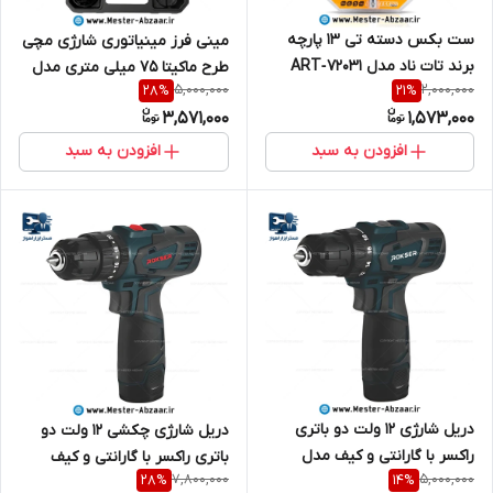
ست بکس دسته تی 13 پارچه
مینی فرز مینیاتوری شارژی مچی
برند تات ناد مدل ART‑72031
طرح ماکیتا 75 میلی متری مدل
5,000,000
2,000,000
28
%
21
%
TAT NAD
MAKITA POWER TOOLS 48VF
3,571,000
1,573,000
افزودن به سبد
افزودن به سبد
دریل شارژی 12 ولت دو باتری
دریل شارژی چکشی 12 ولت دو
راکسر با گارانتی و کیف مدل
باتری راکسر با گارانتی و کیف
7,800,000
5,000,000
28
%
14
%
ROKSER 9412
مدل ROKSER 9512