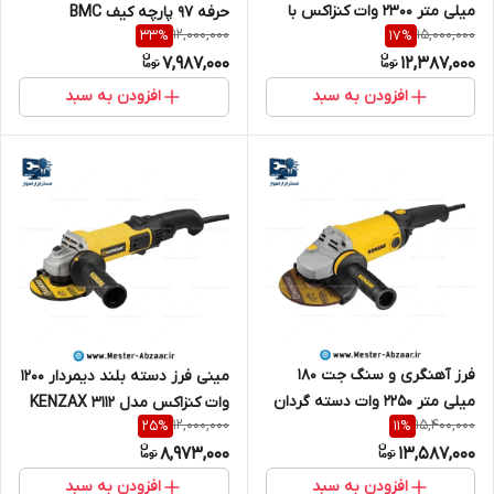
میلی متر 2300 وات کنزاکس با
حرفه 97 پارچه کیف BMC
12,000,000
15,000,000
33
%
17
%
گارانتی مدل KENZAX KAG-3183
کنزاکس با گارانتی مدل KENZAX
7,987,000
12,387,000
KDG-3580
افزودن به سبد
افزودن به سبد
فرز آهنگری و سنگ جت 180
مینی فرز دسته بلند دیمردار 1200
میلی متر 2250 وات دسته گردان
وات کنزاکس مدل KENZAX 3112
12,000,000
15,400,000
25
%
11
%
چرخشی کنزاکس با گارانتی مدل
با گارانتی
8,973,000
13,587,000
KENZAX 3158
افزودن به سبد
افزودن به سبد