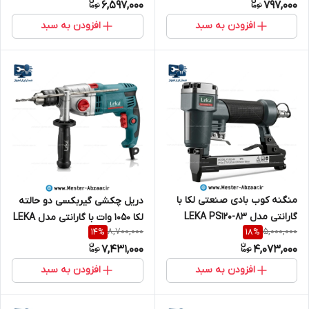
6,597,000
797,000
افزودن به سبد
افزودن به سبد
منگنه کوب بادی صنعتی لکا با
دریل چکشی گیربکسی دو حالته
گارانتی مدل LEKA PS120-83
لکا 1050 وات با گارانتی مدل LEKA
8,700,000
5,000,000
14
%
18
%
DR13-105
7,431,000
4,073,000
افزودن به سبد
افزودن به سبد