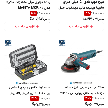
میخ کوب بادی 50 میلی متری
رنده نجاری برقی 580 وات ماکیتا
ماکیتا کیفیت عالی میخکوب مدل
مدل MAKITA MKP080
22,000,000
29,000,000
18
%
18
%
MAKITA AF505
17,987,000
23,731,000
افزودن به سبد
افزودن به سبد
سنگ جت و مینی فرز دسته
ست آچار بکس و پیچ گوشتی
کوتاه کلید بغل رونیکس کد 3112
بیت 38 عددی کروم وانادیوم
11,000,000
6,900,000
33
%
25
%
RONIX
کنزاکس مدل KENZAX 9438
7,310,000
5,137,000