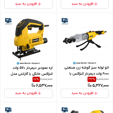
افزودن به سبد
افزودن به سبد
اتو لوله سبز گوشه زن صنعتی
اره عمودبر دیمردار 570 وات
2000 وات دیمردار کنزاکس با
کنزاکس خانگی با گارانتی مدل
8,000,000
8,000,000
18
%
33
%
گارانتی مدل KENZAX 3811
kenzax 4155
6,537,000
5,327,000
افزودن به سبد
افزودن به سبد