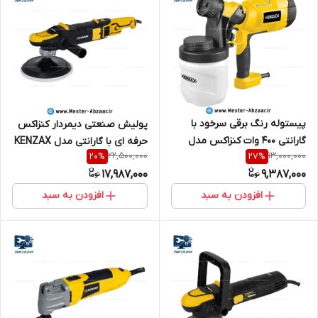
پیستوله رنگ برقی سرخود با
پولیش صنعتی دیمردار کنزاکس
گارانتی 400 وات کنزاکس مدل
حرفه ای با گارانتی مدل KENZAX
22,500,000
13,000,000
20
%
27
%
KENZAX 5684
3412 پالیش
17,987,000
9,387,000
افزودن به سبد
افزودن به سبد