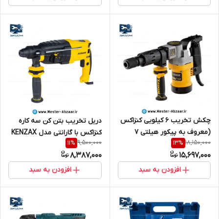
چکش تخریب 6 کیلویی کنزاکس
دریل تخریب بتن کن سه کاره
(معروف به پیکور هیلتی 7
کنزاکس با گارانتی مدل KENZAX
9,500,000
18,150,000
11
%
13
%
کیلویی) با گارانتی مدل KENZAX
2902 سه کیلویی
8,387,000
15,697,000
KDH-2810
افزودن به سبد
افزودن به سبد