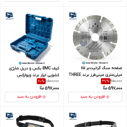
صفحه سنگ گرانیت‌بر 115
کیف BMC بکس و دریل شارژی
میلی‌متری مینی‌فرز برند THREE
کشویی ابزار برند ویوارکس
1,500,000
950,000
60
%
37
%
STAR ویژگی LASER WELDED
صنعتی مدل VIVAREX BMC
597,000
597,000
مدل ST36
BAG
افزودن به سبد
افزودن به سبد