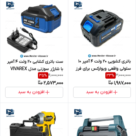
باتری کشویی 20 ولت 4 آمپر 10
ست باتری کشابی 20 ولت 4 آمپر
سلولی واقعی ویوارکس برای فرز
با شارژر سوزنی مدل VIVAREX
4,000,000
3,000,000
35
%
33
%
دریل اره بلور بکس شارژی و ..
20V مناسب دریل و فرز و اره
2,573,000
1,987,000
مدل VIVAREX vr4004-lb باطری
شارژی کشویی با قدرت بالا
کشابی قدرتی
افزودن به سبد
افزودن به سبد