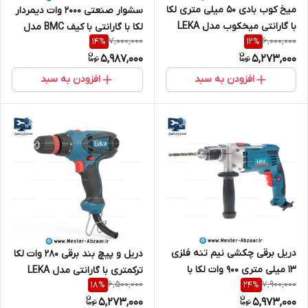
میخ کوب بادی 50 میلی متری لکا
سشوار صنعتی 2000 وات دیمردار
با گارانتی میخکوب مدل LEKA
لکا با گارانتی با کیف BMC مدل
7,000,000
6,000,000
14
%
12
%
BN100-83
LEKA HG7162
5,987,000
5,273,000
افزودن به سبد
افزودن به سبد
دریل برقی چکشی نیم تنه فلزی
دریل و پیچ بند برقی 280 وات لکا
13 میلی متری 900 وات لکا با
ترکمتری با گارانتی مدل LEKA
6,500,000
7,900,000
18
%
24
%
گارانتی مدل LEKA DR13‑090
SD10-28
5,273,000
5,973,000