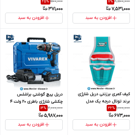
500,000
8,500,000
25
%
11
%
ویوارکس با گارانتی سری سریال
371,000
7,531,000
VIVAREX VR2010VBL
افزودن به سبد
افزودن به سبد
کیف کمری برزنتی دریل شارژی
دریل پیچ گوشتی براشلس
برند توتال درجه یک مدل
چکشی شارژی باطری 20 ولت 4
7,000,000
1,000,000
14
%
32
%
TOTAL THT16P40125
آمپر ویوارکس باتری بزرگ با
5,987,000
673,000
گارانتی سری سریال VIVAREX
VR2010VBL
افزودن به سبد
افزودن به سبد