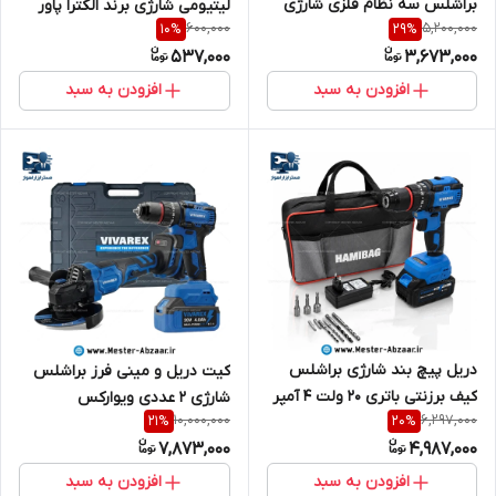
براشلس سه نظام فلزی شارژی
لیتیومی شارژی برند الکترا پاور
600,000
5,200,000
10
%
29
%
16.8 ولت ویوارکس با گارانتی (
12.6 ولت مدل 12.6V 1A
537,000
3,673,000
تک باتری ) مدل VIVAREX
VR1608
افزودن به سبد
افزودن به سبد
دریل پیچ بند شارژی براشلس
کیت دریل و مینی فرز براشلس
کیف برزنتی باتری 20 ولت 4 آمپر
شارژی ۲ عددی ویوارکس
10,000,000
6,297,000
21
%
20
%
ویوارکس با گارانتی سری سریال
VIVAREX مدل VR2402-BCK
7,873,000
4,987,000
VIVAREX 2010BLX باطری بزرگ
افزودن به سبد
افزودن به سبد