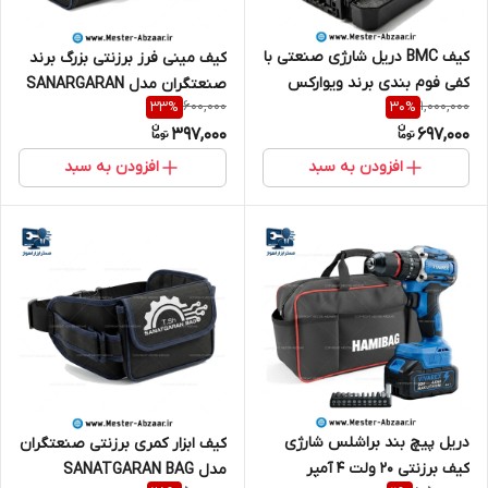
کیف BMC دریل شارژی صنعتی با
کیف مینی فرز برزنتی بزرگ برند
کفی فوم بندی برند ویوارکس
صنعتگران مدل SANARGARAN
600,000
1,000,000
33
%
30
%
مدل VIVAREX BAG TOOLS
BAG مینی سنگ جت و ابزار
397,000
697,000
دستی
افزودن به سبد
افزودن به سبد
دریل پیچ بند براشلس شارژی
کیف ابزار کمری برزنتی صنعتگران
کیف برزنتی 20 ولت 4 آمپر
مدل SANATGARAN BAG