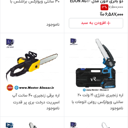
دو باتری ادون مدل EDON AGT-
30 سانتی ویوارکس براشلس با
7,500,000
12
%
12 بدون جعبه کارتنی
گارانتی با کیف بزرگ (تعداد باتری
6,587,000
قابل انتخاب) و زنجیر اضافه
زاپاس مدل VIVAREX VR2412V-
افزودن به سبد
ناموجود
CS
اره زنجیری شارژی 21 ولت 20
اره برقی زنجیری ۴۰ سانت آپ
سانتی ویوارکس روغن اتومات با
اسپریت درخت بری پر قدرت
ناموجود
ناموجود
کیف و گارانتی ( قابلیت انتخاب
مدل HK-CS2-405
باتری ) مدل VIVAREX VR2108P-
CS