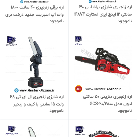
اره زنجیری شارژی براشلس 30
اره برقی زنجیری ۴۰ سانت 1800
سانتی 12 اینچ ایزی استارت 148VF
وات آپ اسپریت جدید درخت بری
ناموجود
ناموجود
برند باس با کیف آبی و زنجیر
پر قدرت مدل UPSPIRIT HK-
مدل BOSS 148VF
CS1-405
اره زنجیری بنزینی 50 سانتی
اره شارژی زنجیری ال ای تی 48
ادون مدل GCS-20/2800
ولت 15 سانتی با کیف و زنجیر
ناموجود
ناموجود
مدل LET 48VH