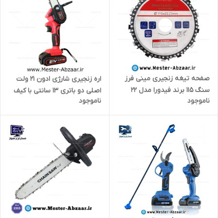
صفحه تیغه زنجیری مینی فرز
اره زنجیری شارژی ادون 21 ولت
سنگ 115 برند فیدورا مدل 22
اصلی دو باتری 13 سانتی با کیف
ناموجود
ناموجود
fidora
مدل EDON UCS-21/20