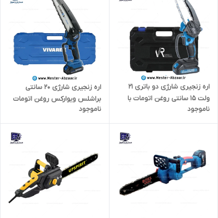
اره زنجیری شارژی دو باتری 21
اره زنجیری شارژی 20 سانتی
ولت 15 سانتی روغن اتومات با
براشلس ویوارکس روغن اتومات
ناموجود
ناموجود
کیف و گارانتی ویوارکس جدید
با کیف و گارانتی مدل VIVAREX
مدل VIVAREX VR2106P-CS
VR2008V-CS ( قابلیت انتخاب
تعداد باتری )