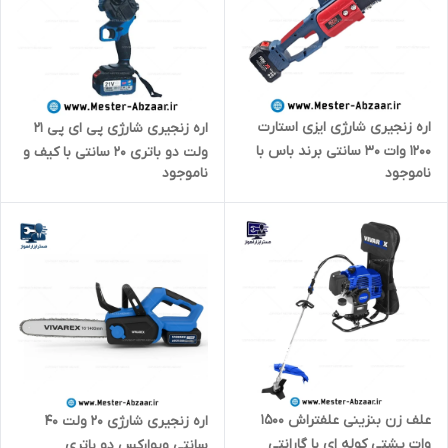
اره زنجیری شارژی ایزی استارت
اره زنجیری شارژی پی ای پی 21
1200 وات 30 سانتی برند باس با
ولت دو باتری 20 سانتی با کیف و
ناموجود
ناموجود
کیف و زنجیر مدل BOSS 10IN
گارانتی مدل CCS-2150 P.A.P
118VF
علف زن بنزینی علفتراش 1500
اره زنجیری شارژی 20 ولت 40
وات پشتی کوله ای با گارانتی
سانتی ویوارکس دو باتری