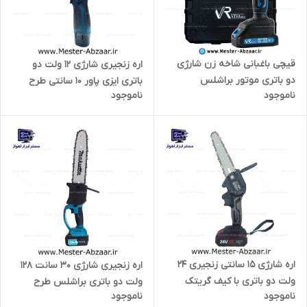
قیچی باغبانی شاخه زن شارژی
اره زنجیری شارژی 12 ولت دو
دو باتری موتور براشلس
باتری ایزی پاور 10 سانتی طرح
ناموجود
ناموجود
ویوارکس با گارانتی مدل
اشتیل مدل EASY POWER
VIVAREX VR2132-PS
EP14V-SAW
اره شارژی 15 سانتی زنجیری 24
اره زنجیری شارژی 30 سانت 128
ولت دو باتری با کیف گریتک
ولت دو باتری براشلس طرح
ناموجود
ناموجود
مدل GTBC3603 GREATEC
ماکیتا برند ماکوتا مدل