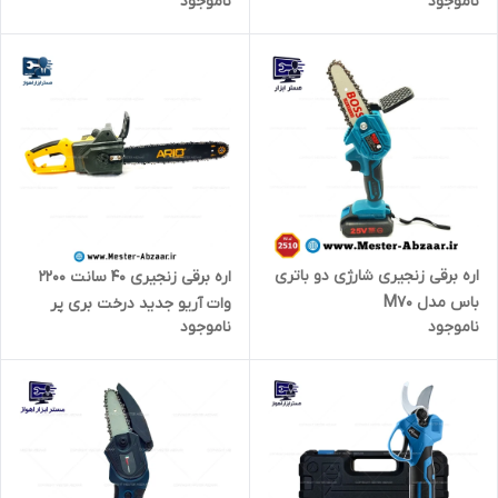
ناموجود
ناموجود
KCC-8418
اره برقی زنجیری شارژی دو باتری
اره برقی زنجیری ۴۰ سانت 2200
باس مدل M70
وات آریو جدید درخت بری پر
ناموجود
ناموجود
قدرت با گارانتی مدل ARIO EC-
1640 405mm