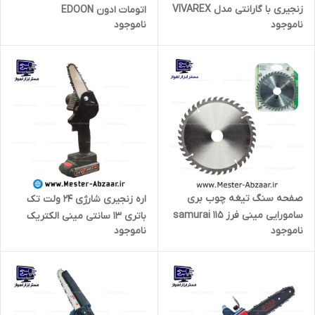
زنجیری با گارانتی مدل VIVAREX
اتومات ادون EDOON
ناموجود
ناموجود
VR5824-GCS
صفحه سنگ تیغه چوب بری
اره زنجیری شارژی 24 ولت تک
سامورایی مینی فرز 115 samurai
باتری 13 سانتی مینی الکتریک
ناموجود
ناموجود
k1s1 TCT
مدل MINI ELECTRIC
CHAINSAW