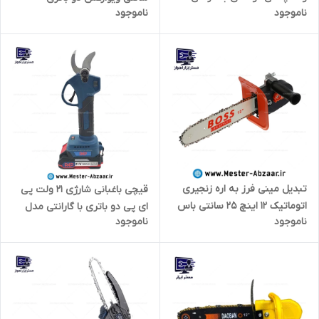
ناموجود
ناموجود
ویوارکس VIVAREX مدل
براشلس با گارانتی مدل
VR5215-BCP چمن زن ، حاشیه
VIVAREX VR2016V-CS
زن ، علف تراش ، هاشیه زن
تبدیل مینی فرز به اره زنجیری
قیچی باغبانی شارژی 21 ولت پی
اتوماتیک 12 اینچ 25 سانتی باس
ای پی دو باتری با گارانتی مدل
ناموجود
ناموجود
تحت لیسانس آلمان مدل BOSS
P.A.P BS-2128
LIFE STYLE