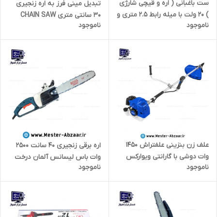
ست باغبانی ( اره و قیچی شارژی
تبدیل مینی فرز به اره زنجیری
) 20 ولت با میله رابط 2.5 متری و
30 سانتی متری CHAIN SAW
ناموجود
ناموجود
کیف برند ویوارکس مدل
STAND 2315
VR3206-PR VIVAREX
علف زن بنزینی علفتراش 1450
اره برقی زنجیری 40 سانت 2500
وات دوشی با گارانتی ویوارکس
وات باس لیسانس آلمان درخت
ناموجود
ناموجود
VIVAREX مدل VR5214-BC چمن
بری پر قدرت مدل BOSS
زن ، حاشیه زن ، علف تراش ،
405MM
حاشیه زن