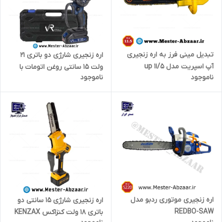
تبدیل مینی فرز به اره زنجیری
اره زنجیری شارژی دو باتری 21
آپ اسپریت مدل up 11/5
ولت 15 سانتی روغن اتومات با
ناموجود
ناموجود
کیف و گارانتی ویوارکس مدل
VIVAREX VR2106P-CS
اره زنجیری موتوری ردبو مدل
اره زنجیری شارژی 15 سانتی دو
REDBO-SAW
باتری 18 ولت کنزاکس KENZAX