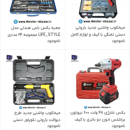
میخکوب چاشنی جدید باروتی
جعبه بکس باس هندلی مدل
دستی تفنگی با کیف و لوازم کامل
LIFE_STYLE مجموعه 24 عددی
ناموجود
ناموجود
برند نوید دی تی سی مدل
فشار قوی BOSS
NAVID DTC همراه میخ تفنگ
بکس شارژی 48 ولت 600 نیوتون
میخکوب چاشنی جدید طرح
براشلس ادون دو باتری با کیف
دیوالت باروتی نئوپاور دستی
ناموجود
ناموجود
مدل EDON ED-HC-48A
تفنگی با کیف و لوازم مدل