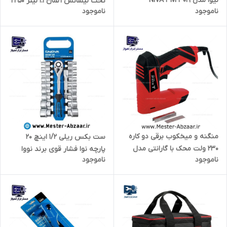
نیوا مدل 3019 NIVA 3M
تحت لیسانس آلمان 1.1 لیتر 2250
ناموجود
ناموجود
وات برند FELLER PRO TS195
مدل پرو
منگنه و میخکوب برقی دو کاره
ست بکس ریلی 1/2 اینچ 20
230 ولت محک با گارانتی مدل
پارچه نوا فشار قوی برند نووا
ناموجود
ناموجود
SN-1415 MAHAK میخ کوب محک
NOVA مدل 6692