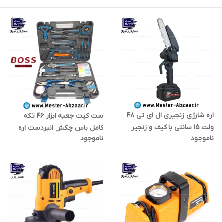
NEOPOWER
اره شارژی زنجیری ال ای تی 48
ست کیت جعبه ابزار 46 تکه
ولت 15 سانتی با کیف و زنجیر
کامل باس چکش انبردست اره
ناموجود
ناموجود
مدل LET 48VH
بکس پیچ گوشتی کیف معروف
به مجموعه ۱۰۰ عددی مدل
BOSS PCS46