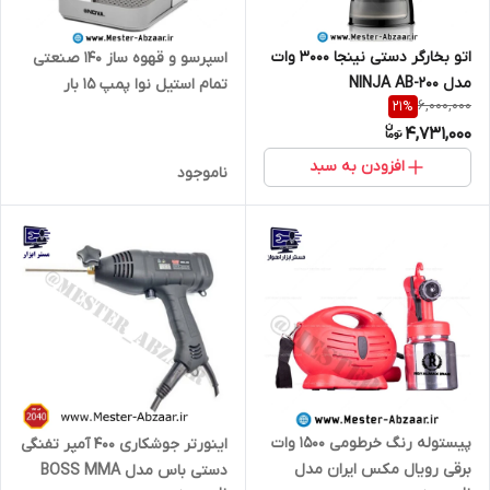
اتو بخارگر دستی نینجا 3000 وات
اسپرسو و قهوه ساز 140 صنعتی
مدل NINJA AB-200
تمام استیل نوا پمپ 15 بار
6,000,000
21
%
اسپرسوساز نووا با هواگیری
4,731,000
رایگان و ارسال فوری مدل NOVA
NCM-140EXPS
افزودن به سبد
ناموجود
پیستوله رنگ خرطومی 1500 وات
اینورتر جوشکاری 400 آمپر تفنگی
برقی رویال مکس ایران مدل
دستی باس مدل BOSS MMA