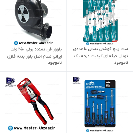
ست پیچ گوشتی دستی 10 عددی
بلوور فن دمنده برقی 250 وات
توتال حرفه ای کیفیت درجه یک
ایرانی نسام اصل بلور بدنه فلزی
ناموجود
ناموجود
مدل TOTAL THT250610
( مناسب کباب و منقل و زغال و
... ) با کیفیت مدل NASAM
BLOWER-2.5 INCH