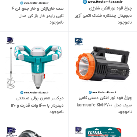
چراغ قوه نورافکن شارژی
ست خاربازکن و خار جمع کن 4
دیجیتال چندکاره فندک اتمی آژیر
تایی رایدر خار باز کن مدل
ناموجود
ناموجود
امداد کمپینک و مسافرتی مدل
RAIDER PRO RD CP004 ریدر
TRAVEL CHARGING D61
پرو
چراغ قوه نور افکن دستی کامی
میکسر همزن برقی صنعتی
سیف مدل kamisafe KM-2700
دیمردار با 1400 وات قدرت و 120
ناموجود
ناموجود
توتال مدل TOTAL TD614006