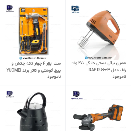
CREATOR PCS46
همزن برقی دستی خانگی 270 وات
ست ابزار 4 چهار تکه چکش و
راف مدل RAF R.6633
پیچ گوشتی و کاتر برند YUOMEI
ناموجود
ناموجود