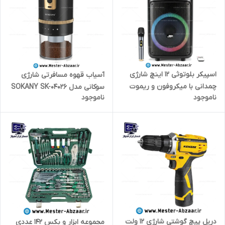
اسپیکر بلوتوثی 12 اینچ شارژی
آسیاب قهوه مسافرتی شارژی
چمدانی با میکروفون و ریموت
سوکانی مدل SOKANY SK-04026
ناموجود
ناموجود
مدل JBR 1205 بلندگو
دریل پیچ گوشتی شارژی 12 ولت
مجموعه ابزار و بکس 142 عددی