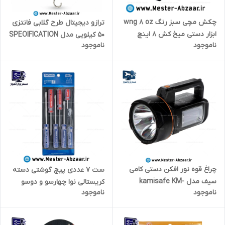
چکش مچی سبز رنگ wng 8 oz
ترازو دیجیتال طرح گلابی فانتزی
ابزار دستی میخ کش 8 اینچ
50 کیلویی مدل SPEOIFICATION
ناموجود
ناموجود
وزنه دستی قلاب دار
چراغ قوه نور افکن دستی کامی
ست 7 عددی پیچ گوشتی دسته
سیف مدل kamisafe KM-
کریستالی نوا چهارسو و دوسو
ناموجود
ناموجود
2672T
مدل نووا NOVA 1015