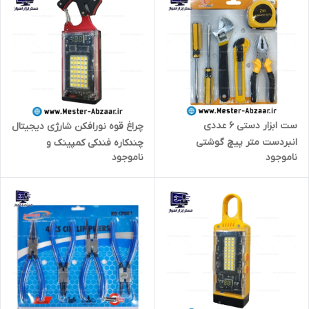
ست ابزار دستی 6 عددی
چراغ قوه نورافکن شارژی دیجیتال
انبردست متر پیچ گوشتی
چندکاره فندکی کمپینک و
ناموجود
ناموجود
فرانسه آچار تیزبر کاتر مدل لک
مسافرتی مدل TRAVEL
تولز LECHG TOOLS
CHARGING D64