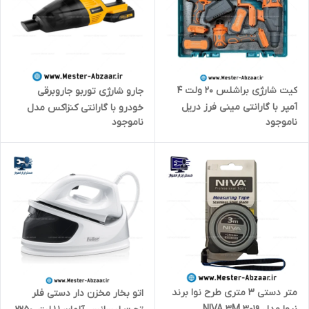
کیت شارژی براشلس 20 ولت 4
جارو شارژی توربو جاروبرقی
آمپر با گارانتی مینی فرز دریل
خودرو با گارانتی کنزاکس مدل
ناموجود
ناموجود
تخریب سه کاره آنکور پی ام
KVC-118 KENZAX
مدل ANCHOR P.M EAR E.A.R
متر دستی 3 متری طرح نوا برند
اتو بخار مخزن دار دستی فلر