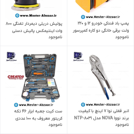
پمپ باد فندکی خودرو ۱۲ و ۲۲۰
پولیش دریلی دیمردار تفنگی 800
ولت برقی خانگی دو کاره کمپرسور
وات اینتیمکس پالیش دستی
ناموجود
ناموجود
ماشین پمپ هوا فندکی و برق
مدل INTIMAX polisher 0221
شهری مدل AUTOCARE DCC-
260
انبر قفلی نوا 7 اینچ با کیفیت
ست کیت جعبه ابزار ۴۶ تکه
برند نووا NOVA مدل NTP-8031
کریتور معروف به ۱۰۰ عددی
ناموجود
ناموجود
مجموعه کیف چکش انبردست اره
بکس پیچ گوشتی مدل