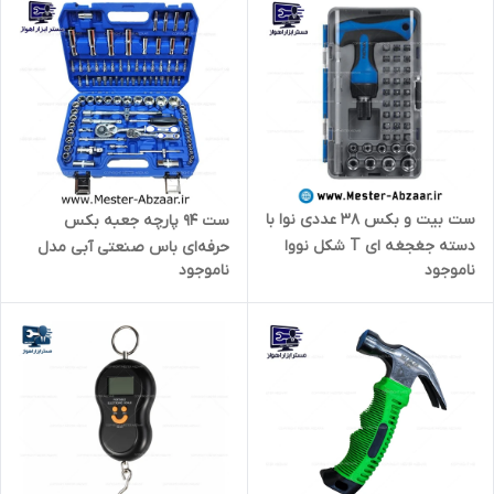
ست بیت و بکس 38 عددی نوا با
ست 94 پارچه جعبه بکس
دسته جغجغه ای T شکل نووا
حرفه‌ای باس صنعتی آبی مدل
ناموجود
ناموجود
nova مدل 1355
BOSS 94PCS BS123ST160-1