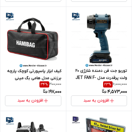
توربو جت فن دمنده شارژی 20
کیف ابزار پاسپورتی کوچک پارچه
ولت پرقدرت مدل JET FAN F-
برزنتی مدل هامی بگ مینی
300,000
6,000,000
34
%
23
%
018 جعبه کارتنی
HAMIBAG
197,000
4,573,000
افزودن به سبد
افزودن به سبد