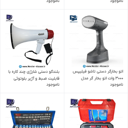
ناموجود
ناموجود
PDS1808 پمپ دار ROYALMAX
400
اتو بخارگر دستی تاشو فیلیپس
بلندگو دستی شارژی چند کاره با
3000 وات اتو بخار گر مدل
قابلیت ضبط و آژیر بلوتوثی
ناموجود
ناموجود
PHILIPS STH-4000
مگافون مدل MEGAPHONE xb-
11s-usb اسپیکر