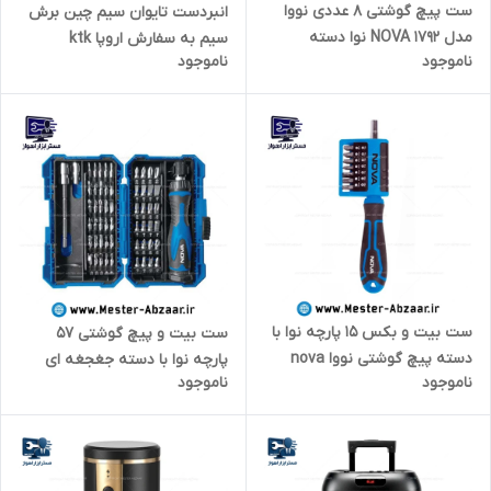
ست پیچ گوشتی 8 عددی نووا
انبردست تایوان سیم چین برش
مدل NOVA 1792 نوا دسته
سیم به سفارش اروپا ktk
ناموجود
ناموجود
پلاستیکی
ست بیت و بکس 15 پارچه نوا با
ست بیت و پیچ گوشتی 57
دسته پیچ گوشتی نووا nova
پارچه نوا با دسته جغجغه ای
ناموجود
ناموجود
مدل 1342
نووا nova مدل 1364