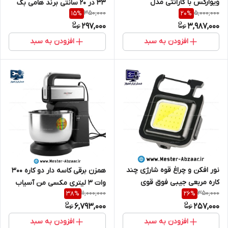
ویوارکس با گارانتی مدل
33 در 20 سانتی برند هامی بگ
350,000
5,000,000
15
%
20
%
VIVAREX VR8016-AS
مدل HAMIBAG 33CM دریل
297,000
3,987,000
شارژی و دستی
افزودن به سبد
افزودن به سبد
نور افکن و چراغ قوه شارژی چند
همزن برقی کاسه دار دو کاره 300
کاره مربعی جیبی فوق قوی
وات 3 لیتری مکسی من آسیاب
11,000,000
350,000
38
%
26
%
مسافرتی کیچان مدل KEYCHIN
مدل MAXIMAN MAX-2020
6,793,000
257,000
LIGHT MINI 45G
مخلوط کن مکسیمن
افزودن به سبد
افزودن به سبد