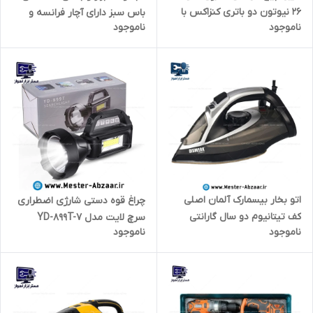
26 نیوتون دو باتری کنزاکس با
باس سبز دارای آچار فرانسه و
ناموجود
ناموجود
گارانتی یک سال با کیف مدل
انبردست و آچار و.. مدل BOSS
KENZAX 8112
142pcs LIFE-STYLE
اتو بخار بیسمارک آلمان اصلی
چراغ قوه دستی شارژی اضطراری
کف تیتانیوم دو سال گارانتی
سرچ لایت مدل YD-899T-7
ناموجود
ناموجود
3000 وات برقی خانگی کد 6634
SEARCHLIGHT
مدل BISMARK GERMANY
BM6634 بیس مارک