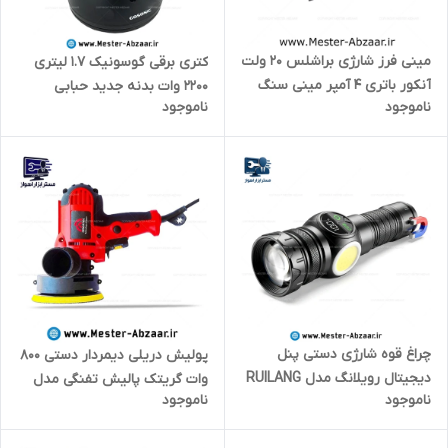
مینی فرز شارژی براشلس 20 ولت
کتری برقی گوسونیک 1.7 لیتری
آنکور باتری 4 آمپر مینی سنگ
2200 وات بدنه جدید حبابی
ناموجود
ناموجود
جت شارژی با یکسال گارانتی pm
مشکی سفید مدل GOSONIC
مدل Anchor DCA1
GSC-505
چراغ قوه شارژی دستی پنل
پولیش دریلی دیمردار دستی 800
دیجیتال رویلانگ مدل RUILANG
وات گریتک پالیش تفنگی مدل
ناموجود
ناموجود
RL-2305
GREATEC 800W polisher