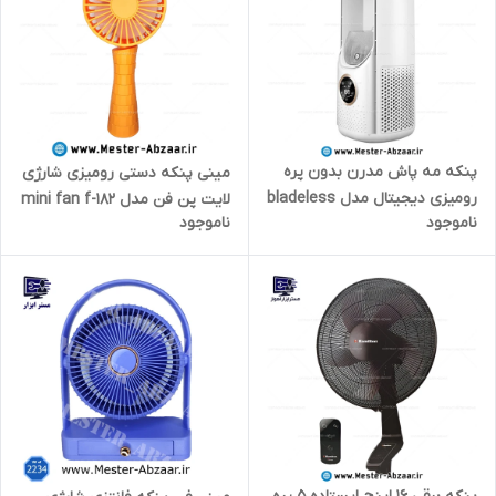
پنکه مه پاش مدرن بدون پره
مینی پنکه دستی رومیزی شارژی
رومیزی دیجیتال مدل bladeless
لایت پن فن مدل mini fan f-182
ناموجود
ناموجود
fan
9765