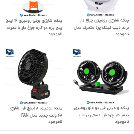
پنکه شارژی رومیزی چراغ دار
پنکه شارژی برقی رومیزی 14 اینچ
برند دیپ کینگ پره متحرک مدل
پنج پره دو کاره چراغ دار با قدرت
ناموجود
ناموجود
DK-127
پرتاب ویداسی فن مدل
WEIDASI WD-257
پنکه و مینی فن دو قلو رومیزی
پنکه رومیزی 8 اینچ فن شارژی
دیمر دار چرخش دستی پرتاب
48 ولت جدید مدل FAN
ناموجود
ناموجود
بلند USB مدل HX-T303 تنظیم
LITHIUM EJ-81484-7
پرتاب