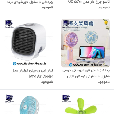
تاشو چراغ دار مدل QC 5570
چرخشی با سلول خورشیدی برند
ناموجود
ناموجود
دیپ کینگ مدل Deep king DK-
153S
پنکه و مینی فن عروسکی خرسی
کولر آبی رومیزی ایرکولر مدل
شارژی مسافرتی کودکان لاولی
M201 Air Cooler
ناموجود
ناموجود
مدل HK59-3 ا Lovely mini fan