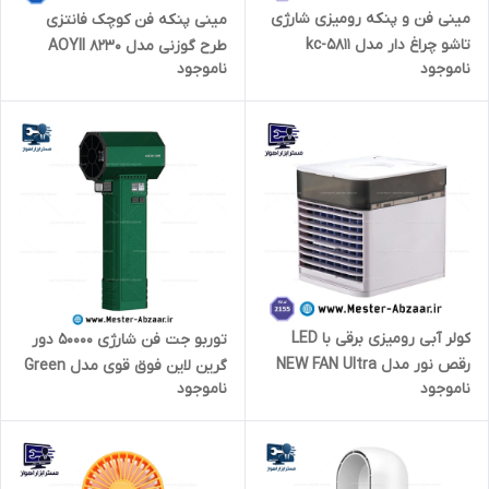
مینی فن و پنکه رومیزی شارژی
مینی پنکه فن کوچک فانتزی
تاشو چراغ دار مدل kc-5811
طرح گوزنی مدل 8230 AOYII
ناموجود
ناموجود
کولر آبی رومیزی برقی با LED
توربو جت فن شار‌ژی 50000 دور
رقص نور مدل NEW FAN Ultra
گرین لاین فوق قوی مدل Green
ناموجود
ناموجود
Air Cooler 2155
Lion