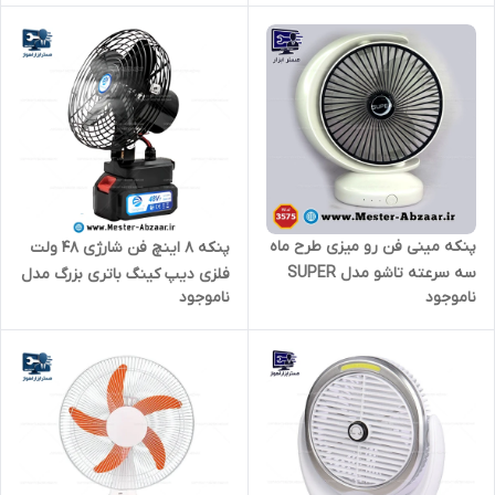
car fan 1224v مینی فن
پنکه مینی فن رو میزی طرح ماه
پنکه 8 اینچ فن شارژی 48 ولت
سه سرعته تاشو مدل SUPER
فلزی دیپ کینگ باتری بزرگ مدل
ناموجود
ناموجود
FAN 3575 رومیزی شارژی
deepking dk-136