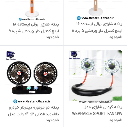
پنکه شارژی برقی ایستاده 16
پنکه شارژی برقی ایستاده 18
اینچ کنترل دار چرخشی 5 پره 5
اینچ کنترل دار چرخشی 5 پره 5
ناموجود
ناموجود
سرعته پاور بانک قوی ، چراغ دار
سرعته پاور بانک قوی ، چراغ دار
چندکاره ویداسی فن پرتاب بلند
چندکاره ویداسی فن پرتاب بلند
مدل WEIDASI WD-246
مدل WEIDASI WD-248
پنکه گردنی شارژی مدل
پنکه دو موتوره دیمردار خودرو
WEARABLE SPORT FAN 1.2W
داشبورد فندکی 12و 24 ولت مدل
ناموجود
ناموجود
فور کول ال ای دی دار for cool