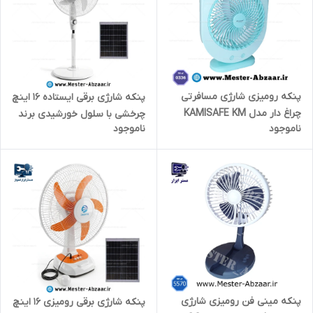
پنکه رومیزی شارژی مسافرتی
پنکه شارژی برقی ایستاده 16 اینچ
چراغ دار مدل KAMISAFE KM
چرخشی با سلول خورشیدی برند
ناموجود
ناموجود
F0336
دیپ کینگ مدل Deep king DK-
151S
پنکه مینی فن رومیزی شارژی
پنکه شارژی برقی رومیزی 16 اینچ