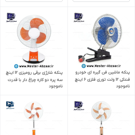
پنکه ماشین فن گیره ای خودرو
پنکه شارژی برقی رومیزی 12 اینچ
فندکی 12 ولت توری فلزی 6 اینچ
سه پره دو کاره چراغ دار با قدرت
ناموجود
ناموجود
مدل مینی OSCILLATING FAN
پرتاب ویداسی فن مدل
WEIDASI WD-247