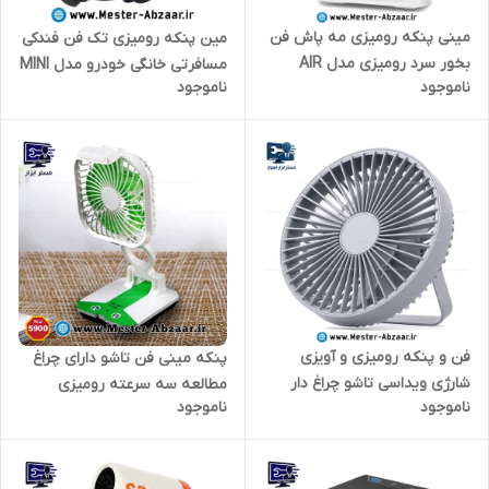
مینی پنکه رومیزی مه پاش فن
مین پنکه رومیزی تک فن فندکی
بخور سرد رومیزی مدل AIR
مسافرتی خانگی خودرو مدل MINI
ناموجود
ناموجود
COOLER FAN
FAN CAR CZ01 FANDAKI
فن و پنکه رومیزی و آویزی
پنکه مینی فن تاشو دارای چراغ
شارژی ویداسی تاشو چراغ دار
مطالعه سه سرعته رومیزی
ناموجود
ناموجود
مدل مینی WEIDASI WD-278
شارژی مدل GCY-KB KC-5900