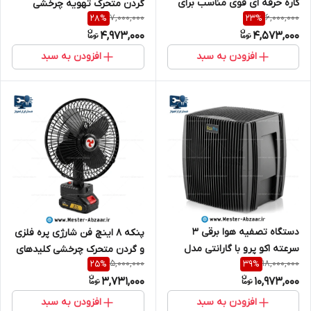
کاره حرفه ای قوی مناسب برای
گردن متحرک تهویه چرخشی
7,000,000
6,000,000
28
%
23
%
مسافرت کمپ زغال آتش اسپورت
کلیددار و باتری قابل تعویض
4,973,000
4,573,000
مدل SUPER STRONG WIND
مدل OSCILLA QL-588-11 باطری
F020
دار
افزودن به سبد
افزودن به سبد
دستگاه تصفیه هوا برقی 3
پنکه 8 اینچ فن شارژی پره فلزی
سرعته اکو پرو با گارانتی مدل
و گردن متحرک چرخشی کلیدهای
5,000,000
18,000,000
25
%
39
%
ECO PRO WP-500
قابل حمل و باتری قابل تعویض
3,731,000
10,973,000
مدل OSCILLA QL-588-8
افزودن به سبد
افزودن به سبد