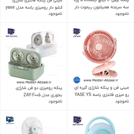
پنکه برقی 16 اینچ ایستاده 5 پره
مینی فن پنکه فانتزی شارژی
سه سرعته همیلتون ریموت دار
کشو دار رومیزی یاسه مدل yase
ناموجود
ناموجود
مدل HAMILTON FH-1642
ys 2234
مینی فن و پنکه شارژی گیره ای
پنکه رومیزی دو فن شارژی
رو میزی فانتزی یاسه YASE YS
بخوری مدل ZAY-F005
ناموجود
ناموجود
2235